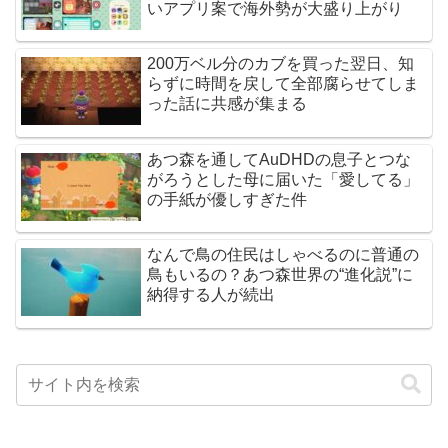
いアプリ案で海外勢が大盛り上がり
200万ベル分のカブを買った翌日、知
らずに時間を戻して全部腐らせてしま
った話に共感が集まる
あつ森を通してAuDHDの息子とつな
がろうとした母に届いた「愛してる」
の手紙が優しすぎた件
なんで鳥の住民はしゃべるのに普通の
鳥もいるの？あつ森世界の“進化説”に
納得する人が続出