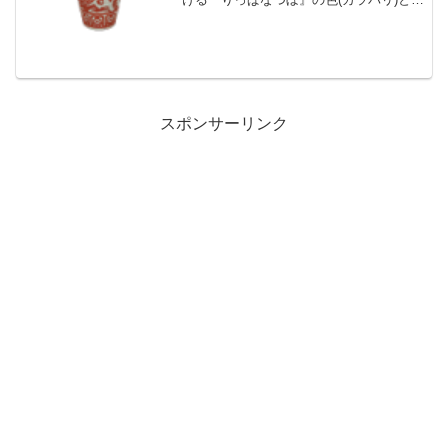
メイク、値段、種類一覧と入手方法、別
荘で持ってる住民一覧です。りっぱなつ
ぼ入手方法、値段りっぱなつぼ値段、基
本情報買値1...
スポンサーリンク