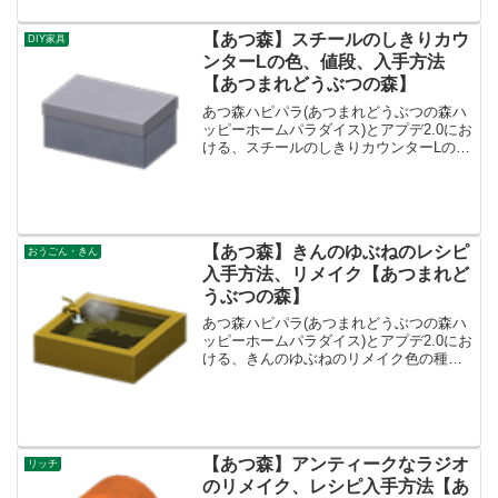
つりさげステ...
【あつ森】スチールのしきりカウ
DIY家具
ンターLの色、値段、入手方法
【あつまれどうぶつの森】
あつ森ハピパラ(あつまれどうぶつの森ハ
ッピーホームパラダイス)とアプデ2.0にお
ける、スチールのしきりカウンターLのリ
メイク色の種類一覧とレシピ入手方法で
す。入手方法、売値スチールのしきりカ
ウンターL基本情報、売値売値3000ベルコ
ンセプト...
【あつ森】きんのゆぶねのレシピ
おうごん・きん
入手方法、リメイク【あつまれど
うぶつの森】
あつ森ハピパラ(あつまれどうぶつの森ハ
ッピーホームパラダイス)とアプデ2.0にお
ける、きんのゆぶねのリメイク色の種類
一覧とレシピ入手方法です。入手方法、
売値きんのゆぶね基本情報、売値売値
21725ベルコンセプトリッチ、せんとうリ
メイクキット...
【あつ森】アンティークなラジオ
リッチ
のリメイク、レシピ入手方法【あ