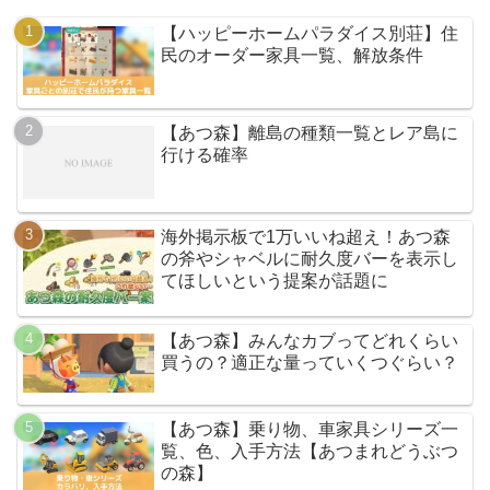
【ハッピーホームパラダイス別荘】住
民のオーダー家具一覧、解放条件
【あつ森】離島の種類一覧とレア島に
行ける確率
海外掲示板で1万いいね超え！あつ森
の斧やシャベルに耐久度バーを表示し
てほしいという提案が話題に
【あつ森】みんなカブってどれくらい
買うの？適正な量っていくつぐらい？
【あつ森】乗り物、車家具シリーズ一
覧、色、入手方法【あつまれどうぶつ
の森】