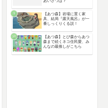
あいさつは？
【あつ森】岩場に置く家
具、結局『露天風呂』が一
番しっくりくる説！
【あつ森】とび森からあつ
森まで続くネコ住民愛、み
んなの最推しがこちら