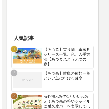
人気記事
【あつ森】乗り物、車家具
シリーズ一覧、色、入手方
法【あつまれどうぶつの
森】
【あつ森】離島の種類一覧
とレア島に行ける確率
海外掲示板で1万いいね超
え！あつ森の斧やシャベル
に耐久度バーを表示してほ