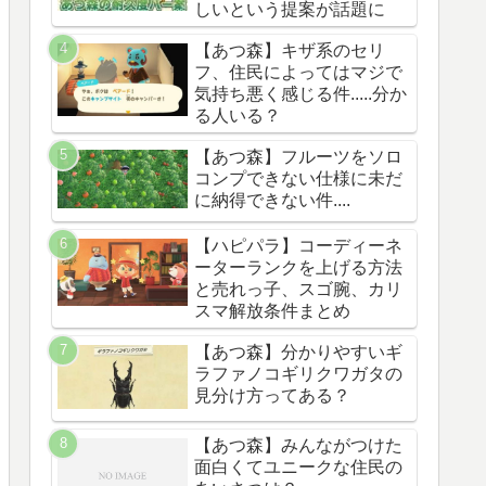
しいという提案が話題に
【あつ森】キザ系のセリ
フ、住民によってはマジで
気持ち悪く感じる件.....分か
る人いる？
【あつ森】フルーツをソロ
コンプできない仕様に未だ
に納得できない件....
【ハピパラ】コーディーネ
ーターランクを上げる方法
と売れっ子、スゴ腕、カリ
スマ解放条件まとめ
【あつ森】分かりやすいギ
ラファノコギリクワガタの
見分け方ってある？
【あつ森】みんながつけた
面白くてユニークな住民の