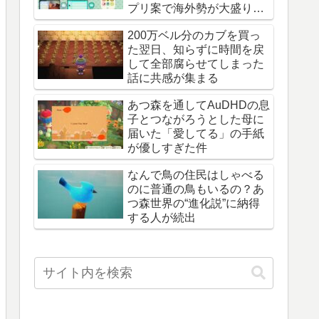
プリ案で海外勢が大盛り上
がり
200万ベル分のカブを買っ
た翌日、知らずに時間を戻
して全部腐らせてしまった
話に共感が集まる
あつ森を通してAuDHDの息
子とつながろうとした母に
届いた「愛してる」の手紙
が優しすぎた件
なんで鳥の住民はしゃべる
のに普通の鳥もいるの？あ
つ森世界の“進化説”に納得
する人が続出