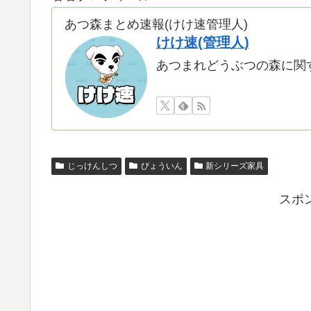
あつ森まとめ速報(けけ速管理人)
けけ速(管理人)
あつまれどうぶつの森に関
じっけんしつ
びょういん
新シリーズ家具
スポ