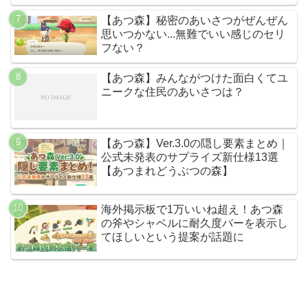
【あつ森】秘密のあいさつがぜんぜん
思いつかない...無難でいい感じのセリ
フない？
【あつ森】みんながつけた面白くてユ
ニークな住民のあいさつは？
【あつ森】Ver.3.0の隠し要素まとめ｜
公式未発表のサプライズ新仕様13選
【あつまれどうぶつの森】
海外掲示板で1万いいね超え！あつ森
の斧やシャベルに耐久度バーを表示し
てほしいという提案が話題に