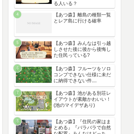
る人いる？
【あつ森】離島の種類一覧
とレア島に行ける確率
【あつ森】みんなは引っ越
しさせた後に後から後悔し
た住民っている?
【あつ森】フルーツをソロ
コンプできない仕様に未だ
に納得できない件....
【あつ森】池がある別荘レ
イアウトが素敵かわいい！
(池のマイデザあり)
【あつ森】『住民の家はま
とめる』『バラバラで自然
な配置』みんなはどっち