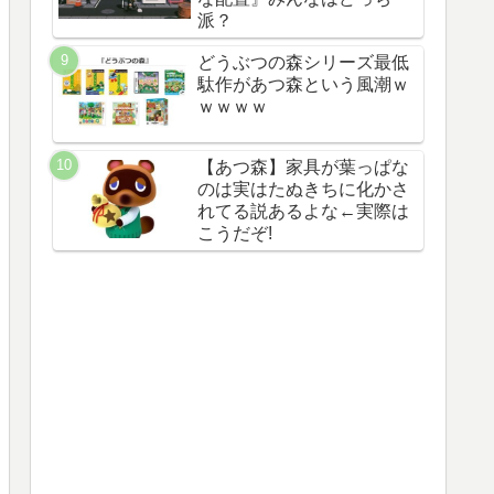
派？
どうぶつの森シリーズ最低
駄作があつ森という風潮ｗ
ｗｗｗｗ
【あつ森】家具が葉っぱな
のは実はたぬきちに化かさ
れてる説あるよな←実際は
こうだぞ!