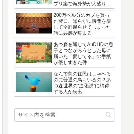
プリ案で海外勢が大盛り上
がり
200万ベル分のカブを買っ
た翌日、知らずに時間を戻
して全部腐らせてしまった
話に共感が集まる
あつ森を通してAuDHDの息
子とつながろうとした母に
届いた「愛してる」の手紙
が優しすぎた件
なんで鳥の住民はしゃべる
のに普通の鳥もいるの？あ
つ森世界の“進化説”に納得
する人が続出