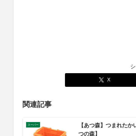
シ
X
関連記事
【あつ森】つまれたか
スーパー
つの森】