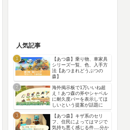
人気記事
【あつ森】乗り物、車家具
シリーズ一覧、色、入手方
法【あつまれどうぶつの
森】
海外掲示板で1万いいね超
え！あつ森の斧やシャベル
に耐久度バーを表示してほ
しいという提案が話題に
【あつ森】キザ系のセリ
フ、住民によってはマジで
気持ち悪く感じる件.....分か