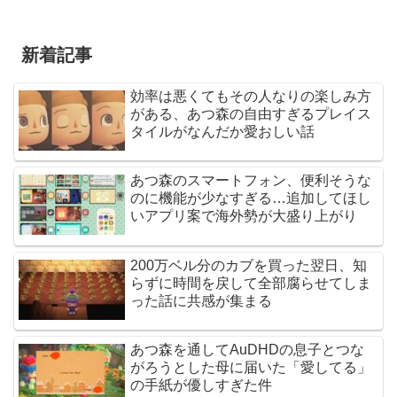
新着記事
効率は悪くてもその人なりの楽しみ方
がある、あつ森の自由すぎるプレイス
タイルがなんだか愛おしい話
あつ森のスマートフォン、便利そうな
のに機能が少なすぎる…追加してほし
いアプリ案で海外勢が大盛り上がり
200万ベル分のカブを買った翌日、知
らずに時間を戻して全部腐らせてしま
った話に共感が集まる
あつ森を通してAuDHDの息子とつな
がろうとした母に届いた「愛してる」
の手紙が優しすぎた件