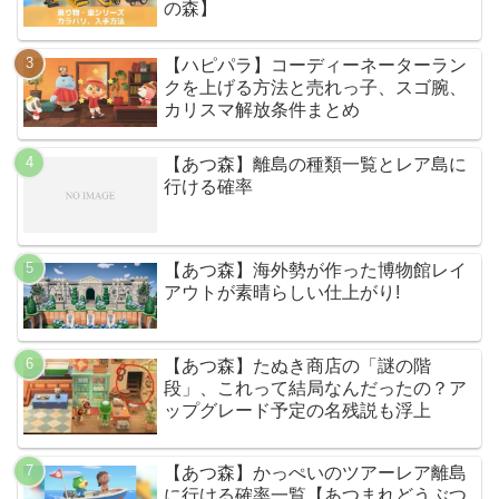
の森】
【ハピパラ】コーディーネーターラン
クを上げる方法と売れっ子、スゴ腕、
カリスマ解放条件まとめ
【あつ森】離島の種類一覧とレア島に
行ける確率
【あつ森】海外勢が作った博物館レイ
アウトが素晴らしい仕上がり!
【あつ森】たぬき商店の「謎の階
段」、これって結局なんだったの？ア
ップグレード予定の名残説も浮上
【あつ森】かっぺいのツアーレア離島
に行ける確率一覧【あつまれどうぶつ