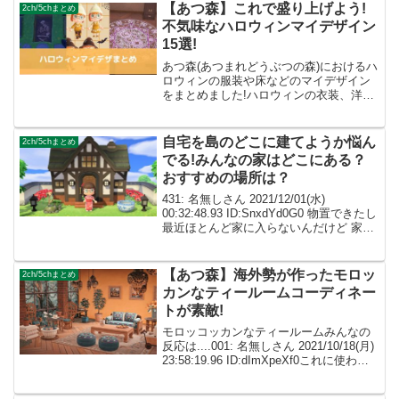
【あつ森】これで盛り上げよう!
2ch/5chまとめ
不気味なハロウィンマイデザイン
15選!
あつ森(あつまれどうぶつの森)におけるハ
ロウィンの服装や床などのマイデザイン
をまとめました!ハロウィンの衣装、洋服
マイデザまとめ不気味な帽子マイデザ 作
者様ID:MA-4266-6018-2101 引用
元:@Azazel156ドレスマイデザ...
自宅を島のどこに建てようか悩ん
2ch/5chまとめ
でる!みんなの家はどこにある？
おすすめの場所は？
431: 名無しさん 2021/12/01(水)
00:32:48.93 ID:SnxdYd0G0 物置できたし
最近ほとんど家に入らないんだけど 家に
飾ってある家具を取りに行った一瞬の隙
に住民が遊びに来た なんかこわい と思っ
たけど今まで散...
【あつ森】海外勢が作ったモロッ
2ch/5chまとめ
カンなティールームコーディネー
トが素敵!
モロッコッカンなティールームみんなの
反応は....001: 名無しさん 2021/10/18(月)
23:58:19.96 ID:dImXpeXf0これに使われ
てる壁紙って何？ 002: 名無しさん
ID:caZ2RUMYM↑おそらくジャン...