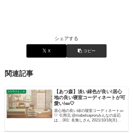
シェアする
X
コピー
関連記事
【あつ森】淡い緑色が良い!居心
2ch/5chまとめ
地の良い寝室コーディネートが可
愛い!🥒🤍
居心地の良い緑の寝室コーディネート🥒
🤍 引用元:@mabelsapronみんなの反応
は....001: 名無しさん 2021/10/18(月)
23:58:19.96 ID:dImXpeXf0 ナチュラルで
温かみのある部屋にオシャレが詰まっ...