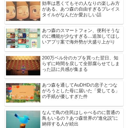
効率は悪くてもその人なりの楽しみ方
がある、あつ森の自由すぎるプレイス
タイルがなんだか愛おしい話
あつ森のスマートフォン、便利そうな
のに機能が少なすぎる…追加してほし
いアプリ案で海外勢が大盛り上がり
200万ベル分のカブを買った翌日、知
らずに時間を戻して全部腐らせてしま
った話に共感が集まる
あつ森を通してAuDHDの息子とつな
がろうとした母に届いた「愛してる」
の手紙が優しすぎた件
なんで鳥の住民はしゃべるのに普通の
鳥もいるの？あつ森世界の“進化説”に
納得する人が続出