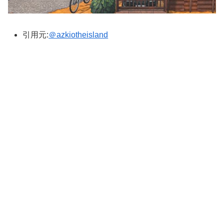
引用元:
＠azkiotheisland