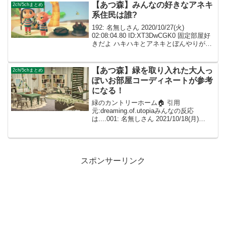
【あつ森】みんなの好きなアネキ
2ch/5chまとめ
系住民は誰?
192: 名無しさん 2020/10/27(火)
02:08:04.80 ID:XT3DwCGK0 固定部屋好
きだよ ハキハキとアネキとぼんやりが残
ってるけどそれぞれのデフォ部屋より好
き 274: 名無しさん 2020/11/13(金) 2...
【あつ森】緑を取り入れた大人っ
2ch/5chまとめ
ぽいお部屋コーディネートが参考
になる！
緑のカントリーホーム🏠 引用
元:dreaming.of.utopiaみんなの反応
は....001: 名無しさん 2021/10/18(月)
23:58:19.96 ID:dImXpeXf0すばらしすぎ
ます😭😭 002: 名無しさん ID:c...
スポンサーリンク