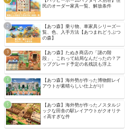
【ハッピーホームパラダイス別荘】住
民のオーダー家具一覧、解放条件
【あつ森】乗り物、車家具シリーズ一
覧、色、入手方法【あつまれどうぶつ
の森】
【あつ森】たぬき商店の「謎の階
段」、これって結局なんだったの？ア
ップグレード予定の名残説も浮上
【あつ森】海外勢が作った博物館レイ
アウトが素晴らしい仕上がり!
【あつ森】海外勢が作ったノスタルジ
ックな田舎の駅レイアウトがクオリテ
ィ高すぎな件