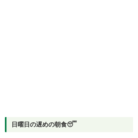
日曜日の遅めの朝食😴