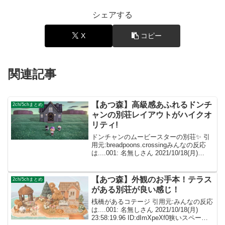
シェアする
X
コピー
関連記事
【あつ森】高級感あふれるドンチ
2ch/5chまとめ
ャンの別荘レイアウトがハイクオ
リティ!
ドンチャンのムービースターの別荘✨ 引
用元:breadpoons.crossingみんなの反応
は....001: 名無しさん 2021/10/18(月)
23:58:19.96 ID:dImXpeXf0ドンチャンの
別荘作るところだったので参...
【あつ森】外観のお手本！テラス
2ch/5chまとめ
がある別荘が良い感じ！
桟橋があるコテージ 引用元:みんなの反応
は....001: 名無しさん 2021/10/18(月)
23:58:19.96 ID:dImXpeXf0狭いスペース