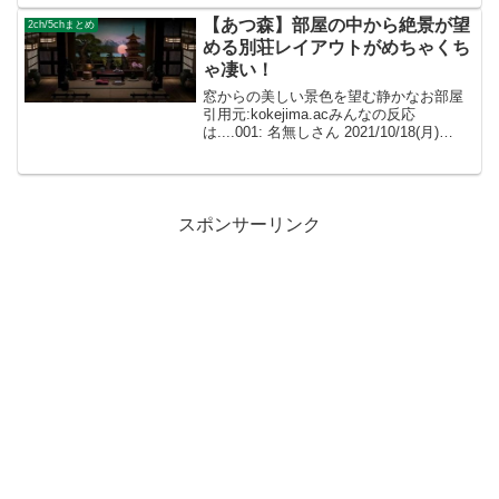
こういう島づ...
【あつ森】部屋の中から絶景が望
2ch/5chまとめ
める別荘レイアウトがめちゃくち
ゃ凄い！
窓からの美しい景色を望む静かなお部屋
引用元:kokejima.acみんなの反応
は....001: 名無しさん 2021/10/18(月)
23:58:19.96 ID:dImXpeXf0すごい.....すご
すぎる！！ 002: 名無しさん...
スポンサーリンク