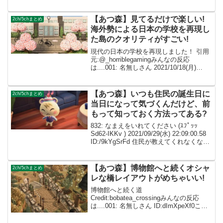
でこんなおしゃれにできない.... 002: 名
無しさん ID:caZ2RUMY...
【あつ森】見てるだけで楽しい!
2ch/5chまとめ
海外勢による日本の学校を再現し
た島のクオリティがすごい!
現代の日本の学校を再現しました！ 引用
元:@_horriblegamingみんなの反応
は....001: 名無しさん 2021/10/18(月)
23:58:19.96 ID:dImXpeXf0 これすごくい
いね！❤️👏002: 名無しさん...
【あつ森】いつも住民の誕生日に
2ch/5chまとめ
当日になって気づくんだけど、前
もって知っておく方法ってある?
832: なまえをいれてください (ｽﾌﾟｯｯ
Sd62-IKKv ) 2021/09/29(水) 22:09:00.58
ID:/9kYgSrFd 住民が教えてくれなくなっ
たから当日しずえに言われて誕生日に気
づくんだよな とりあえず収納に...
【あつ森】博物館へと続くオシャ
2ch/5chまとめ
レな橋レイアウトがめちゃいい!
博物館へと続く道
Credit:bobatea_crossingみんなの反応
は....001: 名無しさん ID:dImXpeXf0この
エリアを散歩したいなあー。実際に見て
みたい! 002: 名無しさん ID:caZ2RUMYM