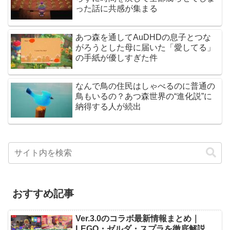
った話に共感が集まる
あつ森を通してAuDHDの息子とつな
がろうとした母に届いた「愛してる」
の手紙が優しすぎた件
なんで鳥の住民はしゃべるのに普通の
鳥もいるの？あつ森世界の“進化説”に
納得する人が続出
おすすめ記事
Ver.3.0のコラボ最新情報まとめ｜
LEGO・ゼルダ・スプラを徹底解説