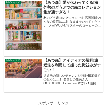
【あつ森】愛が伝わってくる!海
2ch/5chまとめ
外勢のどうぶつの森コレクション
集が凄すぎる!!
私のどう森コレクションです 高画質版:み
んなの反応は....8: なまえをいれてくださ
い ID:wYWoUi47マスターのコーヒーのや
つがほしるぎる...9: なまえをいれてくだ
さい ID:eDxjsrO0↑数年前の日本の一番く
じで入手でき...
【あつ森】アイディアの勝利!遠
2ch/5chまとめ
近法を利用して撮った街並みがす
ごい！
遠近法の新しいチャレンジ!海外掲示板で
の反応は....1: 名無しの住民さん
00:00:00.00 ID:atsumori すごい！道路や
看板のマイデザインはありますか? 1: 投
稿者 00:00:00.00 ID:atsumori↑イン...
スポンサーリンク