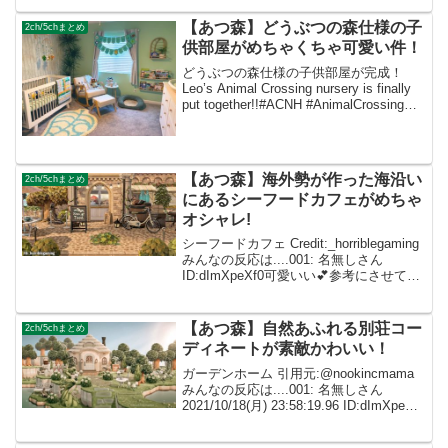
頭いいと思った 10: なまえをいれてくだ
さい ID:eb4hfv...
【あつ森】どうぶつの森仕様の子
2ch/5chまとめ
供部屋がめちゃくちゃ可愛い件！
どうぶつの森仕様の子供部屋が完成！
Leo’s Animal Crossing nursery is finally
put together!!#ACNH #AnimalCrossing
#AnimalCrossingNewHorizons...
【あつ森】海外勢が作った海沿い
2ch/5chまとめ
にあるシーフードカフェがめちゃ
オシャレ!
シーフードカフェ Credit:_horriblegaming
みんなの反応は....001: 名無しさん
ID:dImXpeXf0可愛いい💕参考にさせてい
ただきます✨ 002: 名無しさん
ID:caZ2RUMYMオシャレ！！！すっごく
可愛...
【あつ森】自然あふれる別荘コー
2ch/5chまとめ
ディネートが素敵かわいい！
ガーデンホーム 引用元:@nookincmama
みんなの反応は....001: 名無しさん
2021/10/18(月) 23:58:19.96 ID:dImXpeXf0
こういう素敵なコーディネート見るとあ
つ森またやりたくなる！ 002: 名...