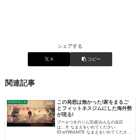
シェアする
X
コピー
関連記事
この発想は無かった!家をまるご
2ch/5chまとめ
とフィットネスジムにした海外勢
が現る!
プールつきのジム完成!みんなの反応
は....8: なまえをいれてください
ID:wYWoUi479: なまえをいれてください
ID:eDxjsrO0サウナの床が雲のやつなのは