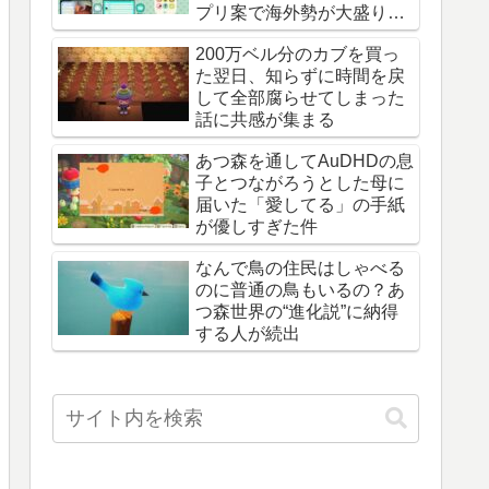
プリ案で海外勢が大盛り上
がり
200万ベル分のカブを買っ
た翌日、知らずに時間を戻
して全部腐らせてしまった
話に共感が集まる
あつ森を通してAuDHDの息
子とつながろうとした母に
届いた「愛してる」の手紙
が優しすぎた件
なんで鳥の住民はしゃべる
のに普通の鳥もいるの？あ
つ森世界の“進化説”に納得
する人が続出