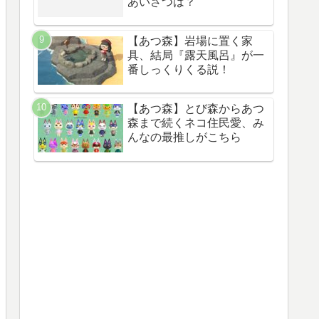
あいさつは？
【あつ森】岩場に置く家
具、結局『露天風呂』が一
番しっくりくる説！
【あつ森】とび森からあつ
森まで続くネコ住民愛、み
んなの最推しがこちら