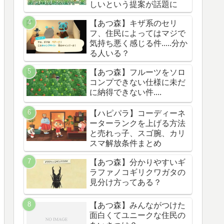
しいという提案が話題に
【あつ森】キザ系のセリ
フ、住民によってはマジで
気持ち悪く感じる件.....分か
る人いる？
【あつ森】フルーツをソロ
コンプできない仕様に未だ
に納得できない件....
【ハピパラ】コーディーネ
ーターランクを上げる方法
と売れっ子、スゴ腕、カリ
スマ解放条件まとめ
【あつ森】分かりやすいギ
ラファノコギリクワガタの
見分け方ってある？
【あつ森】みんながつけた
面白くてユニークな住民の