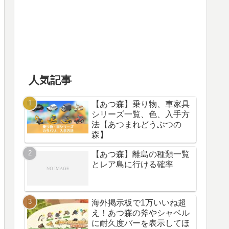
人気記事
【あつ森】乗り物、車家具
シリーズ一覧、色、入手方
法【あつまれどうぶつの
森】
【あつ森】離島の種類一覧
とレア島に行ける確率
海外掲示板で1万いいね超
え！あつ森の斧やシャベル
に耐久度バーを表示してほ