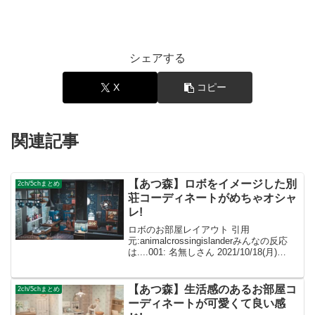
シェアする
X
コピー
関連記事
【あつ森】ロボをイメージした別
2ch/5chまとめ
荘コーディネートがめちゃオシャ
レ!
ロボのお部屋レイアウト 引用
元:animalcrossingislanderみんなの反応
は....001: 名無しさん 2021/10/18(月)
23:58:19.96 ID:dImXpeXf0ロボのクール
な雰囲気が感じ取れるレイアウトで...
【あつ森】生活感のあるお部屋コ
2ch/5chまとめ
ーディネートが可愛くて良い感