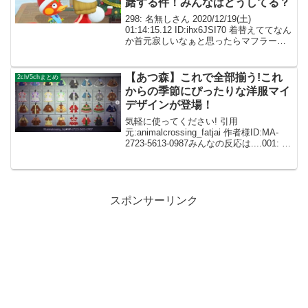
躇する件！みんなはどうしてる？
298: 名無しさん 2020/12/19(土)
01:14:15.12 ID:ihx6JSI70 着替えててなん
か首元寂しいなぁと思ったらマフラーが
無いんだな ロングデニムカーディガンと
か服のデザインとしてマフラーあるのは
あるけど マフラ...
【あつ森】これで全部揃う!これ
2ch/5chまとめ
からの季節にぴったりな洋服マイ
デザインが登場！
気軽に使ってください! 引用
元:animalcrossing_fatjai 作者様ID:MA-
2723-5613-0987みんなの反応は....001: 名
無しさん 2021/10/18(月) 23:58:19.96
ID:dImXpeX...
スポンサーリンク