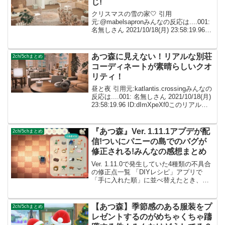
じ!
クリスマスの雪の家🤍 引用
元:@mabelsapronみんなの反応は....001:
名無しさん 2021/10/18(月) 23:58:19.96
ID:dImXpeXf0すっごく素敵！こんなお家
に住みたい(´;ω;｀) 002: 名無し...
あつ森に見えない！リアルな別荘
2ch/5chまとめ
コーディネートが素晴らしいクオ
リティ！
昼と夜 引用元:katlantis.crossingみんなの
反応は....001: 名無しさん 2021/10/18(月)
23:58:19.96 ID:dImXpeXf0このリアル感
すごく好きです❤ 002: 名無しさん
ID:caZ2R...
『あつ森』Ver. 1.11.1アプデが配
2ch/5chまとめ
信!ついにパニーの島でのバグが
修正される!みんなの感想まとめ
Ver. 1.11.0で発生していた4種類の不具合
の修正点一覧 「DIYレシピ」アプリで
「手に入れた順」に並べ替えたとき、並
び順が正しくない不具合を修正しまし
た。 「パニーの島」の撮影スタジオでの
カタログにて、特定のアイテムのカラー
【あつ森】季節感のある服装をプ
2ch/5chまとめ
バリエー...
レゼントするのがめちゃくちゃ躊