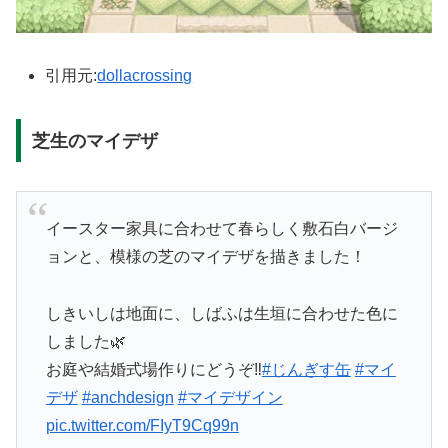
引用元:
dollacrossing
芝生のマイデザ
イースター家具に合わせて春らしく敷石白バージ
ョンと、模様の芝のマイデザを描きました！
しきいしは地面に、しばふは生垣に合わせた色に
しました🌿
お庭や結婚式場作りにどうぞ‼︎
#じんぎす缶
#マイ
デザ
#anchdesign
#マイデザイン
pic.twitter.com/FIyT9Cq99n