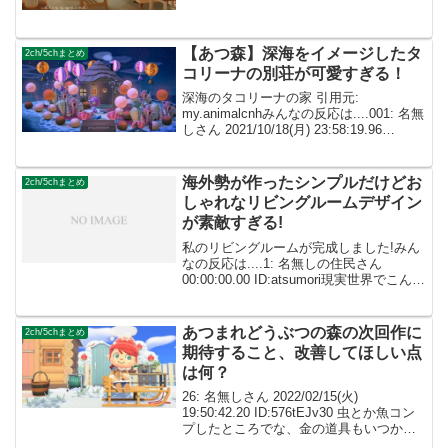
ナチュラルで落ち着いた雰囲気とっても
素敵です!!✨ 002: 名無...
【あつ森】深海をイメージしたタ
2ch/5chまとめ
コリーナの別荘が可愛すぎる！
深海のタコリーナの家 引用元:
my.animalcnhみんなの反応は....001: 名無
しさん 2021/10/18(月) 23:58:19.96
ID:dImXpeXf0センスの良さに鳥肌が立っ
てしまいました🐥素敵なおうちですね✨
0...
海外勢が作ったシンプルだけどお
2ch/5chまとめ
しゃれなリビングルームデザイン
が素敵すぎる!
私のリビングルームが完成しました!みん
なの反応は....1: 名無しの住民さん
00:00:00.00 ID:atsumori現実世界でこんな
部屋に住んでみたい! 1: 名無しの住民さ
ん 00:00:00.00 ID:atsumoriあつ森...
あつまれどうぶつの森の次回作に
2ch/5chまとめ
期待すること、改善してほしい点
は何？
26: 名無しさん 2022/02/15(火)
19:50:42.20 ID:576tEJv30 虫とか魚コン
プしたところでな、金の道具もいつか壊
れるからあんまりありがたくないよ DIY