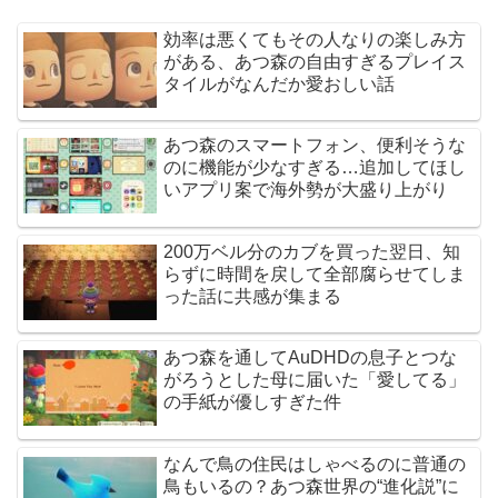
効率は悪くてもその人なりの楽しみ方
がある、あつ森の自由すぎるプレイス
タイルがなんだか愛おしい話
あつ森のスマートフォン、便利そうな
のに機能が少なすぎる…追加してほし
いアプリ案で海外勢が大盛り上がり
200万ベル分のカブを買った翌日、知
らずに時間を戻して全部腐らせてしま
った話に共感が集まる
あつ森を通してAuDHDの息子とつな
がろうとした母に届いた「愛してる」
の手紙が優しすぎた件
なんで鳥の住民はしゃべるのに普通の
鳥もいるの？あつ森世界の“進化説”に