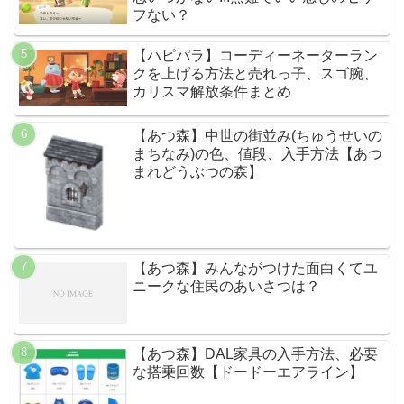
フない？
【ハピパラ】コーディーネーターラン
クを上げる方法と売れっ子、スゴ腕、
カリスマ解放条件まとめ
【あつ森】中世の街並み(ちゅうせいの
まちなみ)の色、値段、入手方法【あつ
まれどうぶつの森】
【あつ森】みんながつけた面白くてユ
ニークな住民のあいさつは？
【あつ森】DAL家具の入手方法、必要
な搭乗回数【ドードーエアライン】