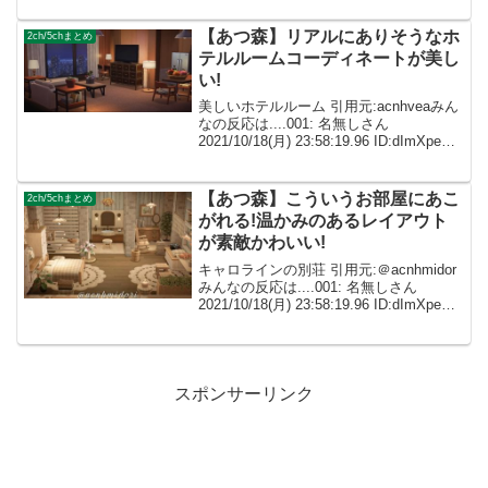
で作るの面倒だけど、金なら腐るほどあ
るからお店で買いま...
【あつ森】リアルにありそうなホ
2ch/5chまとめ
テルルームコーディネートが美し
い!
美しいホテルルーム 引用元:acnhveaみん
なの反応は....001: 名無しさん
2021/10/18(月) 23:58:19.96 ID:dImXpeXf0
ステキなホテルですね～～♪♪ 002: 名無し
さん ID:caZ2RUMYMこ...
【あつ森】こういうお部屋にあこ
2ch/5chまとめ
がれる!温かみのあるレイアウト
が素敵かわいい!
キャロラインの別荘 引用元:＠acnhmidor
みんなの反応は....001: 名無しさん
2021/10/18(月) 23:58:19.96 ID:dImXpeXf0
こういう別荘作りたかった！参考になり
ます✨ 002: 名無しさん ID:...
スポンサーリンク