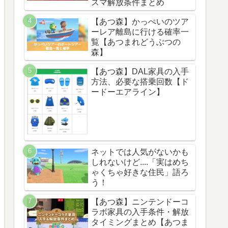
スマ解放条件まとめ
【あつ森】かっぺいのツア
ーレア離島に行ける確率一
覧【あつまれどうぶつの
森】
【あつ森】DAL家具の入手
方法、必要な搭乗回数【ド
ードーエアライン】
ネットでは人気がないかも
しれないけど....「実はめち
ゃくちゃ好きな住民」語ろ
う！
【あつ森】ニンテンドーコ
ラボ家具の入手条件・解放
タイミングまとめ【あつま