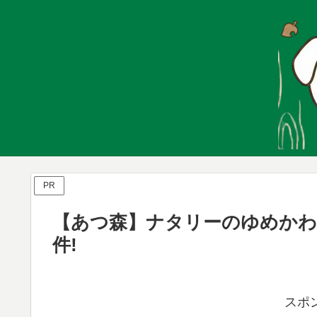
PR
【あつ森】ナタリーのゆめか
件!
スポ