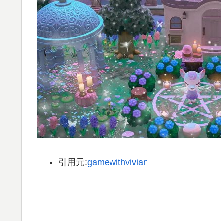
引用元:
gamewithvivian