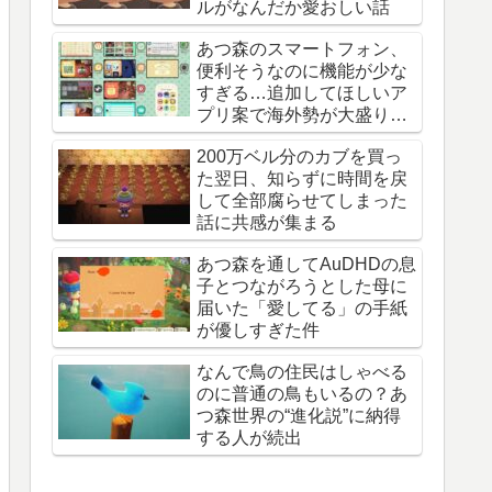
ルがなんだか愛おしい話
あつ森のスマートフォン、
便利そうなのに機能が少な
すぎる…追加してほしいア
プリ案で海外勢が大盛り上
がり
200万ベル分のカブを買っ
た翌日、知らずに時間を戻
して全部腐らせてしまった
話に共感が集まる
あつ森を通してAuDHDの息
子とつながろうとした母に
届いた「愛してる」の手紙
が優しすぎた件
なんで鳥の住民はしゃべる
のに普通の鳥もいるの？あ
つ森世界の“進化説”に納得
する人が続出