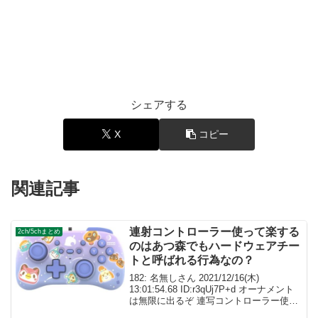
シェアする
X
コピー
関連記事
連射コントローラー使って楽する
2ch/5chまとめ
のはあつ森でもハードウェアチー
トと呼ばれる行為なの？
182: 名無しさん 2021/12/16(木)
13:01:54.68 ID:r3qUj7P+d オーナメント
は無限に出るぞ 連写コントローラー使う
と楽 8個落ちたら都度回収しないとだけ