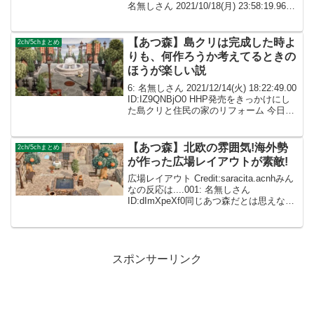
名無しさん 2021/10/18(月) 23:58:19.96
ID:dImXpeXf0雰囲気最高！ 002: 名無し
さん ID:caZ2RUM...
【あつ森】島クリは完成した時よ
2ch/5chまとめ
りも、何作ろうか考えてるときの
ほうが楽しい説
6: 名無しさん 2021/12/14(火) 18:22:49.00
ID:IZ9QNBjO0 HHP発売をきっかけにし
た島クリと住民の家のリフォーム 今日や
っと全部終わった… HHPクリアも含める
とここまで1ヶ月かかったw 105: 名無...
【あつ森】北欧の雰囲気!海外勢
2ch/5chまとめ
が作った広場レイアウトが素敵!
広場レイアウト Credit:saracita.acnhみん
なの反応は....001: 名無しさん
ID:dImXpeXf0同じあつ森だとは思えな
い… 002: 名無しさん ID:caZ2RUMYM天
才的センス❤とってもオシャレで素敵で
す!...
スポンサーリンク