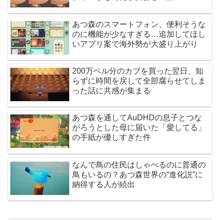
あつ森のスマートフォン、便利そうな
のに機能が少なすぎる…追加してほし
いアプリ案で海外勢が大盛り上がり
200万ベル分のカブを買った翌日、知
らずに時間を戻して全部腐らせてしま
った話に共感が集まる
あつ森を通してAuDHDの息子とつな
がろうとした母に届いた「愛してる」
の手紙が優しすぎた件
なんで鳥の住民はしゃべるのに普通の
鳥もいるの？あつ森世界の“進化説”に
納得する人が続出