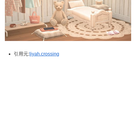
引用元:
liyah.crossing