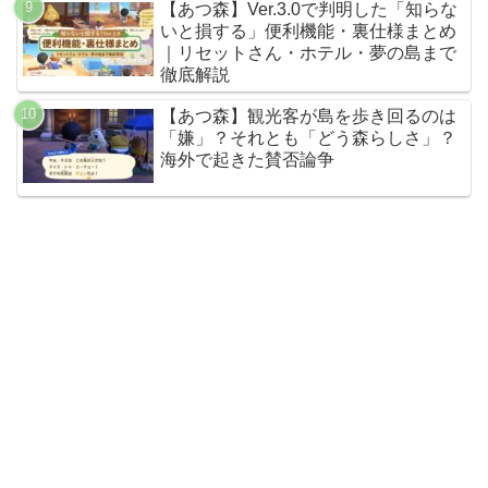
【あつ森】Ver.3.0で判明した「知らな
いと損する」便利機能・裏仕様まとめ
｜リセットさん・ホテル・夢の島まで
徹底解説
【あつ森】観光客が島を歩き回るのは
「嫌」？それとも「どう森らしさ」？
海外で起きた賛否論争