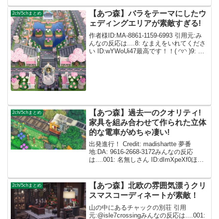
ど 186: 名無しさん 2021/12/16(木)...
【あつ森】バラをテーマにしたウ
2ch/5chまとめ
ェディングエリアが素敵すぎる!
作者様ID:MA-8861-1159-6993 引用元:み
んなの反応は....8: なまえをいれてくださ
い ID:wYWoUi47最高です！！( ◜▿◝ )9: な
まえをいれてください ID:eDxjsrO0すご
い！素敵すぎです 10: な...
【あつ森】過去一のクオリティ!
2ch/5chまとめ
家具を組み合わせて作られた立体
的な電車がめちゃ凄い!
出発進行！ Credit: madishartte 夢番
地:DA: 9616-2668-3172みんなの反応
は....001: 名無しさん ID:dImXpeXf0ほう
ほう、、、めちゃくちゃ作り込まれて
る…！！ 002: 名無しさん ID:...
【あつ森】北欧の雰囲気漂うクリ
2ch/5chまとめ
スマスコーディネートが素敵！
山の中にあるチャックの別荘 引用
元:@isle7crossingみんなの反応は....001: