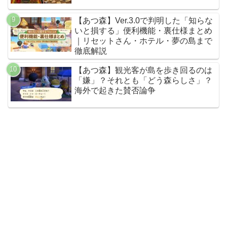
【あつ森】Ver.3.0で判明した「知らな
いと損する」便利機能・裏仕様まとめ
｜リセットさん・ホテル・夢の島まで
徹底解説
【あつ森】観光客が島を歩き回るのは
「嫌」？それとも「どう森らしさ」？
海外で起きた賛否論争