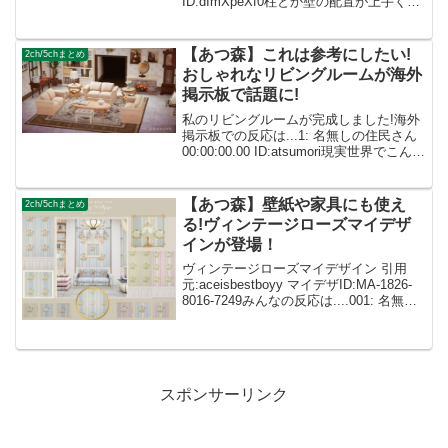
ID:dImXpeXf0柱とか壁の配置が上手くて
参考になる！！ 002: 名無しさん
ID:caZ2RUMYM和風エリア憧れます！素
敵✨ 00...
【あつ森】これは参考にしたい!
2ch/5chまとめ
おしゃれなリビングルームが海外
掲示板で話題に!
私のリビングルームが完成しました!海外
掲示板での反応は...1: 名無しの住民さん
00:00:00.00 ID:atsumori現実世界でこんな
家に住みたい!引っ越していい？笑 1: 名
無しの住民さん 00:00:00.00 ID:ats...
【あつ森】壁紙や家具にも使え
2ch/5chまとめ
る!ヴィンテージローズマイデザ
インが登場！
ヴィンテージローズマイデザイン 引用
元:aceisbestboyy マイデザID:MA-1826-
8016-7249みんなの反応は....001: 名無し
さん 2021/10/18(月) 23:58:19.96
ID:dImXpeXf0素敵...
スポンサーリンク