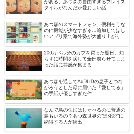
がある、あつ森の自由すぎるプレイス
タイルがなんだか愛おしい話
あつ森のスマートフォン、便利そうな
のに機能が少なすぎる…追加してほし
いアプリ案で海外勢が大盛り上がり
200万ベル分のカブを買った翌日、知
らずに時間を戻して全部腐らせてしま
った話に共感が集まる
あつ森を通してAuDHDの息子とつな
がろうとした母に届いた「愛してる」
の手紙が優しすぎた件
なんで鳥の住民はしゃべるのに普通の
鳥もいるの？あつ森世界の“進化説”に
納得する人が続出