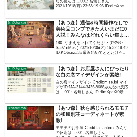
なの反応は....001: 名無しさん
2021/10/18(月) 23:58:19.96 ID:dImXpeXf0
理想的な冬島レイアウト!ここに引っ越し
てもいいですか？ 002: 名無しさ...
【あつ森】通信&時間操作なしで
2ch/5chまとめ
美術品コンプできた人いまだに0
人説！みんなはどれくらい集まっ
た?
180: なまえをいれてください (ｱｳｱｳｳｰ
Sa97-nMpk ) 2021/10/05(火) 15:32:18.49
ID:KO6snza3a 最近始めてととたけ召喚
と島の評判☆5つまではなんとかなった
が ここから図鑑と化石と美術...
【あつ森】お店屋さんにぴったり
2ch/5chまとめ
な白の窓マイデザインが素敵!
白の窓マイデザイン Credit:mise.isl マイ
デザID:MA-3144-3436-8688みんなの反応
は....001: 名無しさん ID:dImXpeXf0最
近、素敵なマイデザばかりで枠が足りな
くなってきた... 002: 名無...
【あつ森】秋を感じられるモモチ
2ch/5chまとめ
の和風別荘コーディネートが素
敵!
モモチのお部屋 Credit:talllanternsみんな
の反応は....001: 名無しさん