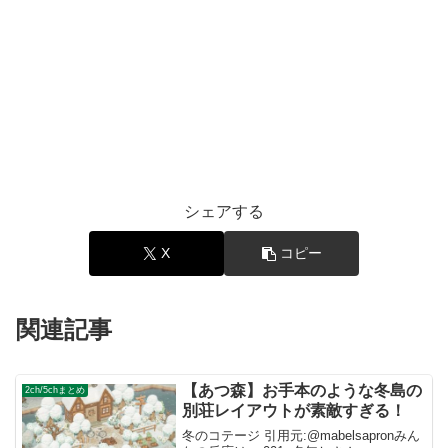
シェアする
X
コピー
関連記事
【あつ森】お手本のような冬島の
2ch/5chまとめ
別荘レイアウトが素敵すぎる！
冬のコテージ 引用元:@mabelsapronみん