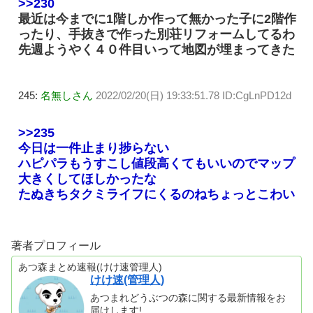
>>230
最近は今までに1階しか作って無かった子に2階作
ったり、手抜きで作った別荘リフォームしてるわ
先週ようやく４０件目いって地図が埋まってきた
245:
名無しさん
2022/02/20(日) 19:33:51.78 ID:CgLnPD12d
>>235
今日は一件止まり捗らない
ハピパラもうすこし値段高くてもいいのでマップ
大きくしてほしかったな
たぬきちタクミライフにくるのねちょっとこわい
著者プロフィール
あつ森まとめ速報(けけ速管理人)
けけ速(管理人)
あつまれどうぶつの森に関する最新情報をお
届けします!