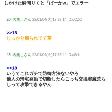
しかけた瞬間りくと「ばーかw」でエラー
20:
名無しさん
22/01/04(火)17:33:14 ID:cCZC
>>18
しっかり煽られてて草
45:
名無しさん
22/01/04(火)17:39:44 ID:q8eb
>>18
いうてこれガチで防御方法ないやろ
他人の帰宅発動で切断したらこっち交換邪魔荒ら
しって攻撃できるやん