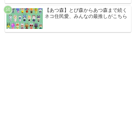
【あつ森】とび森からあつ森まで続く
ネコ住民愛、みんなの最推しがこちら