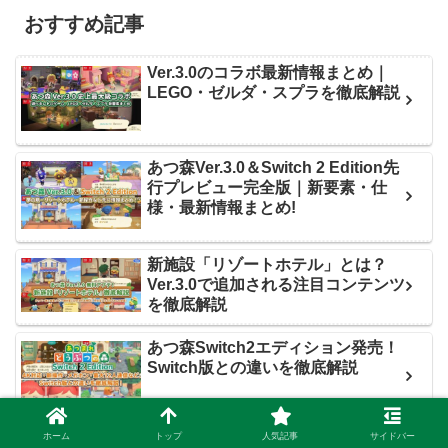
おすすめ記事
Ver.3.0のコラボ最新情報まとめ｜
LEGO・ゼルダ・スプラを徹底解説
あつ森Ver.3.0＆Switch 2 Edition先
行プレビュー完全版｜新要素・仕
様・最新情報まとめ!
新施設「リゾートホテル」とは？
Ver.3.0で追加される注目コンテンツ
を徹底解説
あつ森Switch2エディション発売！
Switch版との違いを徹底解説
ホーム
トップ
人気記事
サイドバー
あつ森Switch2版発売直前！テト1