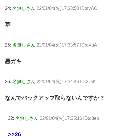
24:
名無しさん
22/01/04(火)17:33:50 ID:svAO
草
25:
名無しさん
22/01/04(火)17:33:57 ID:oXuA
悪ガキ
26:
名無しさん
22/01/04(火)17:34:46 ID:3UiK
なんでバックアップ取らないんですか？
32:
名無しさん
22/01/04(火)17:35:16 ID:q8eb
>>26