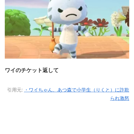
ワイのチケット返して
引用元:
・ワイちゃん、あつ森で小学生（りくと）に詐欺
られ激怒