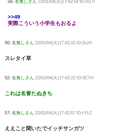
56:
名無しさん
22/01/04(火)17:42:54 ID:XU7l
>>49
実際こういう小学生もおるよ
50:
名無しさん
22/01/04(火)17:42:10 ID:2szh
スレタイ草
52:
名無しさん
22/01/04(火)17:42:22 ID:3CYV
これは名誉たぬきち
57:
名無しさん
22/01/04(火)17:42:57 ID:rYLC
ええこと聞いたでイッチサンガツ