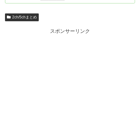
2ch/5chまとめ
スポンサーリンク