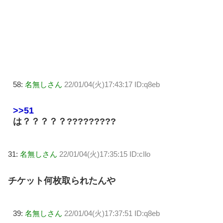
58:
名無しさん
22/01/04(火)17:43:17 ID:q8eb
>>51
は？？？？？?????????
31:
名無しさん
22/01/04(火)17:35:15 ID:cIlo
チケット何枚取られたんや
39:
名無しさん
22/01/04(火)17:37:51 ID:q8eb