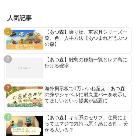
人気記事
【あつ森】乗り物、車家具シリーズ一
覧、色、入手方法【あつまれどうぶつ
の森】
【あつ森】離島の種類一覧とレア島に
行ける確率
海外掲示板で1万いいね超え！あつ森
の斧やシャベルに耐久度バーを表示し
てほしいという提案が話題に
【あつ森】キザ系のセリフ、住民によ
ってはマジで気持ち悪く感じる件.....分
かる人いる？