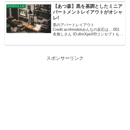
がとうございます002: 名無しさん
ID:caZ2RUMY...
【あつ森】黒を基調としたミニア
2ch/5chまとめ
パートメントレイアウトがオシャ
レ!
黒のアパートレイアウト
Credit:acnhmidoriみんなの反応は....001:
名無しさん ID:dImXpeXf0コンセプトも何
も浮かばないから、こうやってちゃんと
作れるの羨ましい.... 002: 名無しさん
ID:caZ2R...
スポンサーリンク