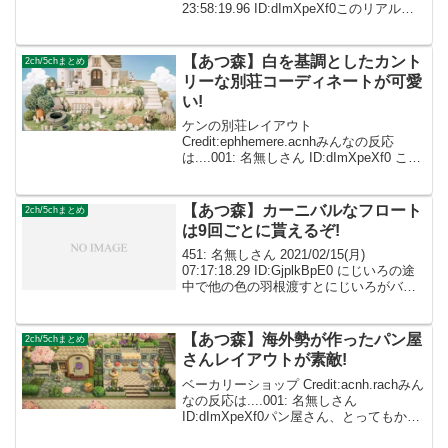
23:58:19.96 ID:dImXpeXf0このリアル感
すごく好きです❤ 002: 名無しさん
ID:caZ2R...
【あつ森】白を基調としたカント
2ch/5chまとめ
リーな別荘コーディネートが可愛
い!
ケンの別荘レイアウト
Credit:ephhemere.acnhみんなの反応
は....001: 名無しさん ID:dImXpeXf0 この
タイプの地形で別荘作り悩んでたので参
考にします！002: 名無しさん
ID:caZ2RUMYM かわい...
【あつ森】カーニバルなフロート
2ch/5chまとめ
は9回ごとに貰えるぞ!
451: 名無しさん 2021/02/15(月)
07:17:18.29 ID:GjplkBpE0 にじいろの途
中で他の色の羽根渡すとにじいろがバグ
なのかコンプリートしてないのにフロー
ト渡そうとしてくる。選択肢が無いから3
枚集めるしか無い。...
【あつ森】海外勢が作ったパン屋
2ch/5chまとめ
さんレイアウトが素敵!
ベーカリーショップ Credit:acnh.rachみん
なの反応は....001: 名無しさん
ID:dImXpeXf0パン屋さん、とってもかわ
いいです😊いつも参考にさせて頂きあり