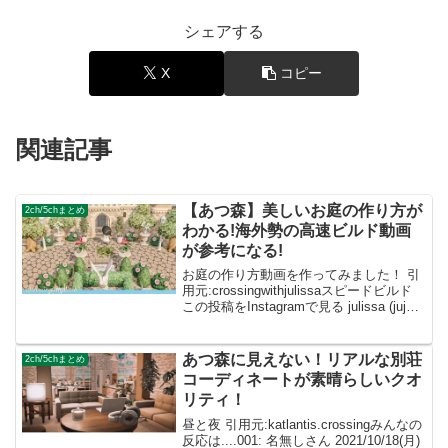
シェアする
X
コピー
関連記事
【あつ森】美しいお庭の作り方が
2ch/5chまとめ
わかる!海外勢の高速ビルド動画
が参考になる!
お庭の作り方動画を作ってみました！ 引
用元:crossingwithjulissaスピードビルド
この投稿をInstagramで見る julissa (juju)
🕊(@crossingwithjulissa)がシェアした投
稿 石畳のマイデザ...
あつ森に見えない！リアルな別荘
2ch/5chまとめ
コーディネートが素晴らしいクオ
リティ！
昼と夜 引用元:katlantis.crossingみんなの
反応は....001: 名無しさん 2021/10/18(月)