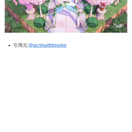
引用元:
@acnhwithbrooke