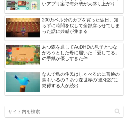
いアプリ案で海外勢が大盛り上がり
200万ベル分のカブを買った翌日、知
らずに時間を戻して全部腐らせてしま
った話に共感が集まる
あつ森を通してAuDHDの息子とつな
がろうとした母に届いた「愛してる」
の手紙が優しすぎた件
なんで鳥の住民はしゃべるのに普通の
鳥もいるの？あつ森世界の“進化説”に
納得する人が続出