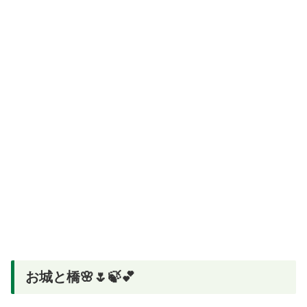
お城と橋🌸🌷🍃💕