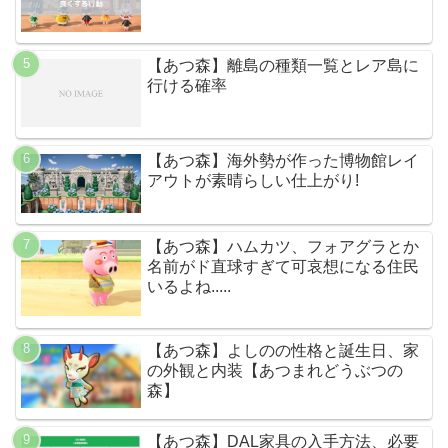
【あつ森】離島の種類一覧とレア島に
行ける確率
【あつ森】海外勢が作った博物館レイ
アウトが素晴らしい仕上がり!
【あつ森】ハムカツ、フォアグラとか
名前がド直球すぎて可哀想になる住民
いるよね.....
【あつ森】よしのの性格と誕生日、家
の外観と内装【あつまれどうぶつの
森】
【あつ森】DAL家具の入手方法、必要