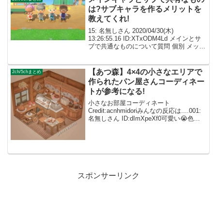
は?サブキャラを作るメリットを
教えてくれ!
15: 名無しさん 2020/04/30(木)
13:26:55.16 ID:XTxODM4Ld メインとサ
ブで共通なものについて質問 個別 メッセ
ージボトル 金のなる木の穴 ジョニーとか
共通 石叩き 木から出る家具 ほしのかけ
ら 化石 ...
【あつ森】4×4の小さなエリアで
2ch/5chまとめ
作られたパン屋さんコーディネー
トが参考になる!
小さなお部屋コーディネート
Credit:acnhmidoriみんなの反応は....001:
名無しさん ID:dImXpeXf0可愛い😭色合
わせ最高！ 002: 名無しさん
ID:caZ2RUMYM狭いエリアでオシャレな
コーディネートでき...
スポンサーリンク