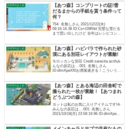
【あつ森】コンプリートの証!雪
2ch/5chまとめ
だるまからの手紙を貰う条件って
何？
754: 名無しさん 2021/12/22(水)
09:16:16.38 ID:Co+I29R4d 完璧な雪だる
まで思い出したけど 去年はレシピコンプ
した後に完璧な雪だるま作ると大結晶と
家具1つランダムでくれたはずなのに ア
プデ後は大結晶し...
【あつ森】ハピパラで作られた砂
2ch/5chまとめ
漠にある別荘レイアウトが素敵!
モロッカンな別荘 Credit:saracita.acnhみ
んなの反応は....001: 名無しさん
ID:dImXpeXf0お洒落過ぎる！こういうレ
イアウト好きです! 002: 名無しさん
ID:caZ2RUMYM違うゲームなんじゃない
か...
【あつ森】とある海辺の田舎町で
2ch/5chまとめ
撮られた一枚が素敵！【あつまれ
どうぶつの森】
ヨットは私のお気に入りアイテムです!⛵
みんなの反応は....001: 名無しさん
2021/10/18(月) 23:58:19.96 ID:dImXpeXf0
この島に訪れてみたい！002: 名無しさん
ID:caZ2RUMYM バス停のひょ...
メインキャラとサブで共有なもの
2ch/5chまとめ