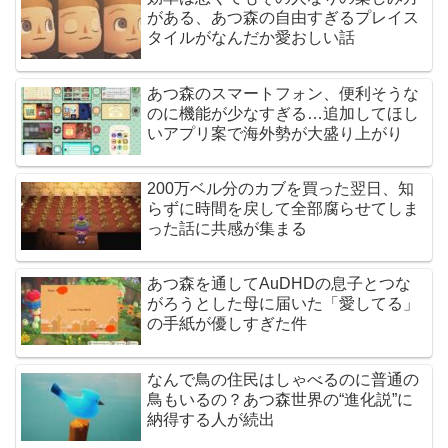
がある、あつ森の自由すぎるプレイス
タイルがなんだか愛おしい話
あつ森のスマートフォン、便利そうな
のに機能が少なすぎる…追加してほし
いアプリ案で海外勢が大盛り上がり
200万ベル分のカブを買った翌日、知
らずに時間を戻して全部腐らせてしま
った話に共感が集まる
あつ森を通してAuDHDの息子とつな
がろうとした母に届いた「愛してる」
の手紙が優しすぎた件
なんで鳥の住民はしゃべるのに普通の
鳥もいるの？あつ森世界の“進化説”に
納得する人が続出