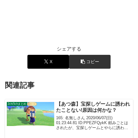
シェアする
X
コピー
関連記事
【あつ森】宝探しゲームに誘われ
2ch/5chまとめ
たことない!原因は何かな？
165: 名無しさん 2020/06/07(日)
01:23:44.81 ID:PPEZFQykK 頼みごとは
されたが、宝探しゲームとやらに誘われ
たことが一度もない 168: 名無しさん
2020/06/07(日) 01:25:59.17 ...