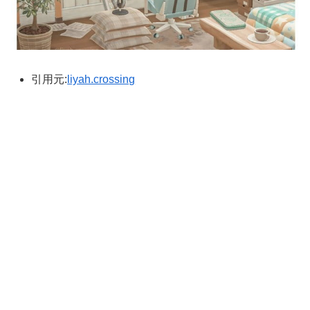
引用元:
liyah.crossing