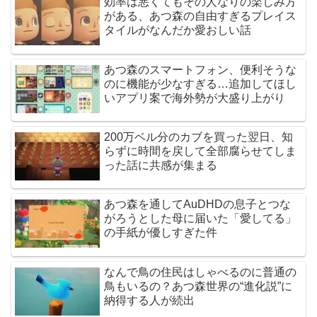
効率は悪くてもその人なりの楽しみ方
がある、あつ森の自由すぎるプレイス
タイルがなんだか愛おしい話
あつ森のスマートフォン、便利そうな
のに機能が少なすぎる…追加してほし
いアプリ案で海外勢が大盛り上がり
200万ベル分のカブを買った翌日、知
らずに時間を戻して全部腐らせてしま
った話に共感が集まる
あつ森を通してAuDHDの息子とつな
がろうとした母に届いた「愛してる」
の手紙が優しすぎた件
なんで鳥の住民はしゃべるのに普通の
鳥もいるの？あつ森世界の“進化説”に
納得する人が続出