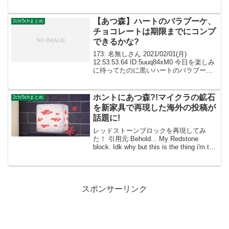
#animalcrossing pic.twitter.com/j55uMG...
【あつ森】ハートのバラブーケ、
2ch/5chまとめ
チョコレートは期限までにコンプ
できるかな?
173: 名無しさん 2021/02/01(月)
12:53:53.64 ID:5uuq84xM0 今日を楽しみ
に待ってたのに黒いハートのバラブーケ
とかやめてくれー 286: 名無しさん
2021/02/01(月) 21:13:47.47 ...
ホントにあつ森?!マイクラの鉱石
2ch/5chまとめ
を新家具で再現した海外の投稿が
話題に!
レッドストーンブロックを再現してみ
た！ 引用元:Behold... My Redstone
block. Idk why but this is the thing i'm the
most proud of so far.みんなの反応は....
スポンサーリンク