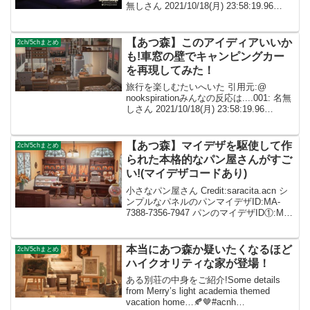
無しさん 2021/10/18(月) 23:58:19.96
ID:dImXpeXf0どのお部屋もめっちゃ好き
です❤ 002: 名無しさん ...
【あつ森】このアイディアいいか
2ch/5chまとめ
も!車窓の壁でキャンピングカー
を再現してみた！
旅行を楽しむたいへいた 引用元:@
nookspirationみんなの反応は....001: 名無
しさん 2021/10/18(月) 23:58:19.96
ID:dImXpeXf0この壁紙ってどうやって入
手できるの？ 002: 名無しさん...
【あつ森】マイデザを駆使して作
2ch/5chまとめ
られた本格的なパン屋さんがすご
い!(マイデザコードあり)
小さなパン屋さん Credit:saracita.acn シ
ンプルなパネルのパンマイデザID:MA-
7388-7356-7947 パンのマイデザID①:MA-
0687-4578-5842 パンのマイデザID②:MA-
2384-5803-05...
本当にあつ森か疑いたくなるほど
2ch/5chまとめ
ハイクオリティな家が登場！
ある別荘の中身をご紹介!Some details
from Merry’s light academia themed
vacation home…🍂🤎#acnh