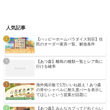
人気記事
【ハッピーホームパラダイス別荘】住
民のオーダー家具一覧、解放条件
【あつ森】離島の種類一覧とレア島に
行ける確率
海外掲示板で1万いいね超え！あつ森
の斧やシャベルに耐久度バーを表示し
てほしいという提案が話題に
【あつ森】みんなカブってどれくらい