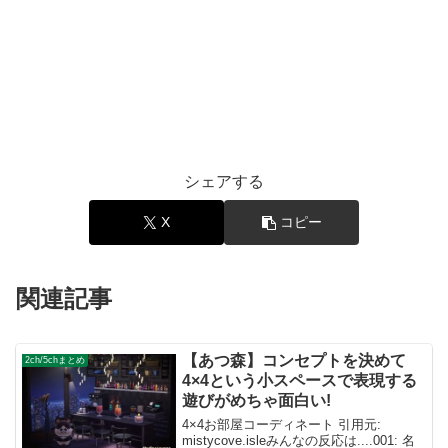
シェアする
X
コピー
関連記事
【あつ森】コンセプトを決めて
2ch/5chまとめ
4×4という小スペースで表現する
遊びがめちゃ面白い!
4×4お部屋コーディネート 引用元:
mistycove.isleみんなの反応は....001: 名