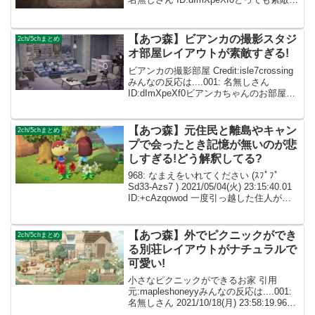
寝室…💕こういう家具の配置とか思い付
けるのほんと天才！ 002: 名無しさん
ID:...
【あつ森】ビアンカの撮影スタジ
2ch/5chまとめ
オ部屋レイアウトが素敵すぎる!
ビアンカの撮影部屋 Credit:isle7crossing
みんなの反応は....001: 名無しさん
ID:dImXpeXf0ビアンカちゃんのお部屋
だ！全体的に白のお部屋で、めっちゃ可
愛い(*´ч`*) 002: 名無しさん ID:caZ...
【あつ森】元住民と離島やキャン
2ch/5chまとめ
プで会ったとき記憶が無いのが悲
しすぎる!どう解釈してる?
968: なまえをいれてください (ｽﾌﾟﾌﾟ
Sd33-Azs7 ) 2021/05/04(火) 23:15:40.01
ID:+cAzqowod 一度引っ越した住人がま
たキャンプに来たけど初見な態度にな
る。バグ？ 969: なまえをいれ...
【あつ森】外でピクニックができ
2ch/5chまとめ
る別荘レイアウトがナチュラルで
可愛い!
小さなピクニックができるお家 引用
元:mapleshoneyyみんなの反応は....001:
名無しさん 2021/10/18(月) 23:58:19.96
ID:dImXpeXf0こんな別荘が実際にあった