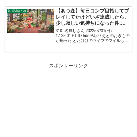
らなぁ… 002: 名無しさん I...
【あつ森】毎日コンプ目指してプ
2ch/5chまとめ
レイしてたけどいざ達成したら、
少し寂しい気持ちになった件….
310: 名無しさん 2022/07/31(日)
17:23:01.61 ID:hd/ePJjd0 えとのおきもの
が揃った とたけけのライブのマイルもも
らった 達成感というより不思議とちょっ
と寂しいな 311: 名無しさん 2022/07/...
スポンサーリンク