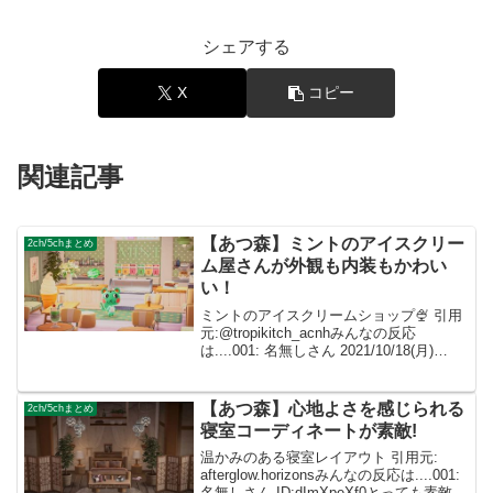
シェアする
X
コピー
関連記事
【あつ森】ミントのアイスクリー
2ch/5chまとめ
ム屋さんが外観も内装もかわい
い！
ミントのアイスクリームショップ🍨 引用
元:@tropikitch_acnhみんなの反応
は....001: 名無しさん 2021/10/18(月)
23:58:19.96 ID:dImXpeXf0すっごくかわ
いい！ミントの雰囲気にぴったりなお...
【あつ森】心地よさを感じられる
2ch/5chまとめ
寝室コーディネートが素敵!
温かみのある寝室レイアウト 引用元:
afterglow.horizonsみんなの反応は....001:
名無しさん ID:dImXpeXf0とっても素敵な