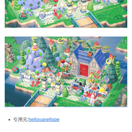
引用元:
hellovanellope