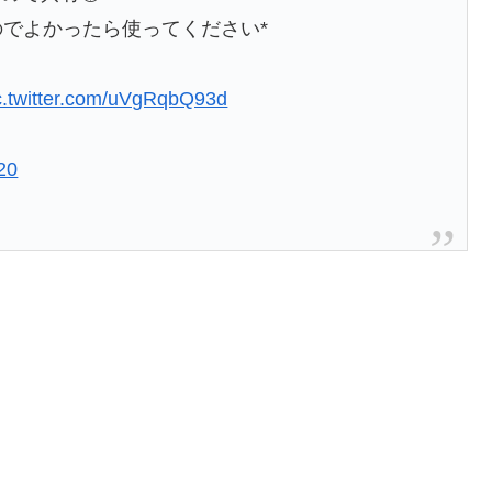
のでよかったら使ってください*
c.twitter.com/uVgRqbQ93d
20