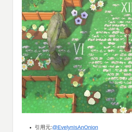
引用元:
@EvelynIsAnOnion