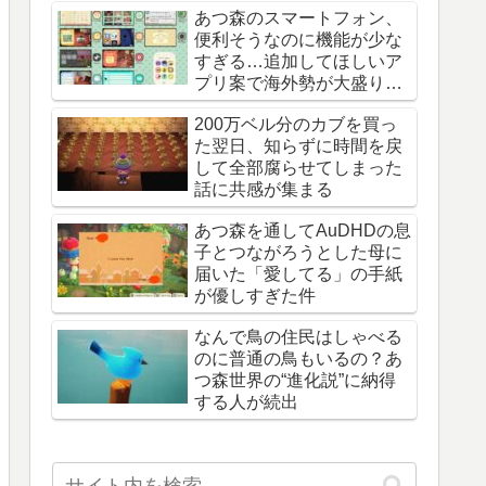
あつ森のスマートフォン、
便利そうなのに機能が少な
すぎる…追加してほしいア
プリ案で海外勢が大盛り上
がり
200万ベル分のカブを買っ
た翌日、知らずに時間を戻
して全部腐らせてしまった
話に共感が集まる
あつ森を通してAuDHDの息
子とつながろうとした母に
届いた「愛してる」の手紙
が優しすぎた件
なんで鳥の住民はしゃべる
のに普通の鳥もいるの？あ
つ森世界の“進化説”に納得
する人が続出