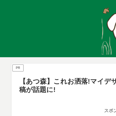
PR
【あつ森】これお洒落!マイデ
稿が話題に!
スポ