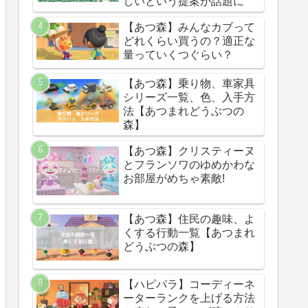
しいという提案が話題に
【あつ森】みんなカブって
どれくらい買うの？適正な
量っていくつぐらい？
【あつ森】乗り物、車家具
シリーズ一覧、色、入手方
法【あつまれどうぶつの
森】
【あつ森】クリスティーヌ
とフランソワのゆめかわな
お部屋がめちゃ素敵!
【あつ森】住民の趣味、よ
くする行動一覧【あつまれ
どうぶつの森】
【ハピパラ】コーディーネ
ーターランクを上げる方法