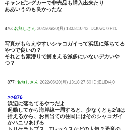
キャンピングカーで非売品も購入出来たり
ああいうのも良かったな
876:
名無しさん
2022/06/20(月) 13:08:10.42 ID:J0wc7zPz0
写真がもらえやすいシャコガイって浜辺に落ちてる
やつで良いの？
それとも素潜りで捕まえる滅多にいないデカいや
つ？
877:
名無しさん
2022/06/20(月) 13:18:27.60 ID:jELlD/4j0
>>876
浜辺に落ちてるやつだよ
起動してから海岸線一周すると、少なくとも2個は
拾えるから、お目当ての住民にはそのシャコガイ
かハニワあげる
トリケラトプス、Tレックスなどの人気？恐竜の