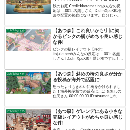
秋のお庭 Credit:kkatcrossingみんなの反
応は....001: 名無しさん ID:dImXpeXf0地
形や配置の勉強になります。自分じゃこ
んなの想いつけない 002: 名無しさん
ID:caZ2RUMYM天才すぎる、すごい…...
【あつ森】これ良いかも!川に架
2ch/5chまとめ
かるピンクの橋がめちゃ良い感じ
な件!
ピンクの橋レイアウト Credit:
itsjulie.acnhみんなの反応は....001: 名無
しさん ID:dImXpeXf0可愛い橋ですね！ぜ
ひお手本にしたいです✨ 002: 名無しさん
ID:caZ2RUMYM自分もこんな風に作り...
【あつ森】斜めの橋の良さが分か
2ch/5chまとめ
る投稿が海外で話題に!
思ったよりもきれいに橋をかけられまし
た！海外掲示板での反応は…1: 名無しの
住民さん 00:00:00.00 ID:atsumoriこれ見
てると、斜めの滝とか崖を渡る橋とか実
装してほしくなる:( 1: 名無しの住民さん
00:00:00.0...
【あつ森】ゲレンデにある小さな
2ch/5chまとめ
売店レイアウトがめちゃ良い感じ
な件!