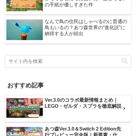
の手紙が優しすぎた件
なんで鳥の住民はしゃべるのに普通の
鳥もいるの？あつ森世界の“進化説”に
納得する人が続出
おすすめ記事
Ver.3.0のコラボ最新情報まとめ｜
LEGO・ゼルダ・スプラを徹底解説
あつ森Ver.3.0＆Switch 2 Edition先
行プレビュー完全版｜新要素・仕