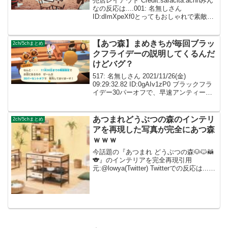
売店レイアウト Credit:saracita.acnhみん
なの反応は....001: 名無しさん
ID:dImXpeXf0とってもおしゃれで素敵で
す😍 002: 名無しさん ID:caZ2RUMYMセ
ンスの塊ですね、、かわいすぎます！
0...
【あつ森】まめきちが毎回ブラッ
2ch/5chまとめ
クフライデーの説明してくるんだ
けどバグ？
517: 名無しさん 2021/11/26(金)
09:29:32.82 ID:0gAIv1zP0 ブラックフラ
イデー30パーオフで、早速アンティーク
なレジ購入してもた(´･ω･`) 商売上手な子
狸ズめｗ 534: 名無しさん 2021/1...
あつまれどうぶつの森のインテリ
2ch/5chまとめ
アを再現した写真が完全にあつ森
ｗｗｗ
今話題の『あつまれ どうぶつの森🐶🐱🦝
🐨』のインテリアを完全再現引用
元:@lowya(Twitter) Twitterでの反応は...1:
名無しの住民さん 00:00:00.00
ID:atsumori リアルであつ森できるんです
ね！これ...