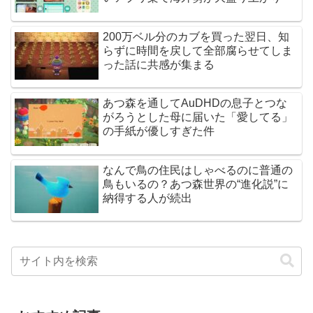
200万ベル分のカブを買った翌日、知
らずに時間を戻して全部腐らせてしま
った話に共感が集まる
あつ森を通してAuDHDの息子とつな
がろうとした母に届いた「愛してる」
の手紙が優しすぎた件
なんで鳥の住民はしゃべるのに普通の
鳥もいるの？あつ森世界の“進化説”に
納得する人が続出