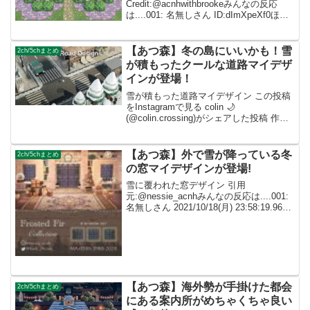
Credit:@acnhwithbrookeみんなの反応
は....001: 名無しさん ID:dImXpeXf0ほん
とに綺麗すぎて憧れる... 002: 名無しさん
ID:caZ2RUMYMこれなら私でも作れるか
も.....
【あつ森】冬の島にいいかも！雪
2ch/5chまとめ
が積もったクールな道路マイデザ
インが登場！
雪が積もった道路マイデザイン この投稿
をInstagramで見る colin 🌙
(@colin.crossing)がシェアした投稿 作者
様ID:ma-3343-4393-7299みんなの反応
は....001: 名無しさん 2021/10/1...
【あつ森】外で雪が降っている冬
2ch/5chまとめ
の窓マイデザインが登場!
雪に覆われた窓デザイン 引用
元:@nessie_acnhみんなの反応は....001:
名無しさん 2021/10/18(月) 23:58:19.96
ID:dImXpeXf0すごーい！使わせていただ
きます。 002: 名無しさん ID:c...
【あつ森】海外勢が手掛けた都会
2ch/5chまとめ
にある案内所がめちゃくちゃ良い