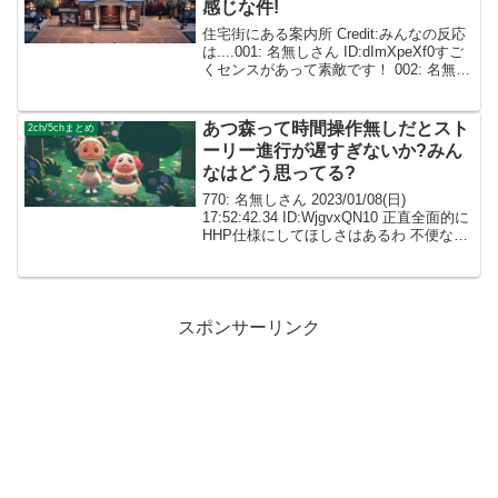
感じな件!
住宅街にある案内所 Credit:みんなの反応
は....001: 名無しさん ID:dImXpeXf0すご
くセンスがあって素敵です！ 002: 名無し
さん ID:caZ2RUMYM私の知ってるどうぶ
つの森じゃない、、、上手すぎます!
003...
あつ森って時間操作無しだとスト
2ch/5chまとめ
ーリー進行が遅すぎないか?みん
なはどう思ってる?
770: 名無しさん 2023/01/08(日)
17:52:42.34 ID:WjgvxQN10 正直全面的に
HHP仕様にしてほしさはあるわ 不便な操
作を全て「スローライフだから そういう
ゲームだから」で片付けなくてもよかっ
たのになー 島...
スポンサーリンク