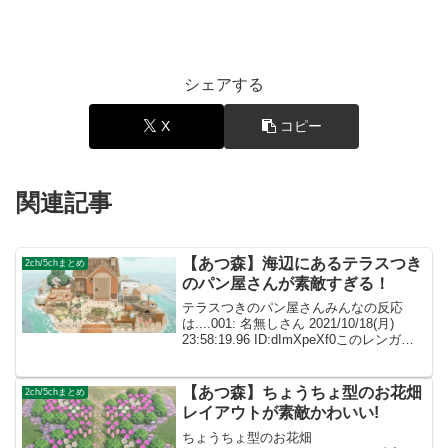
シェアする
X
コピー
関連記事
【あつ森】海辺にあるテラスつき
2ch/5chまとめ
のパン屋さんが素敵すぎる！
テラスつきのパン屋さんみんなの反応
は....001: 名無しさん 2021/10/18(月)
23:58:19.96 ID:dImXpeXf0このレンガの
マイデザ教えてください! 002: 名無しさ
ん ID:caZ2RUMYMこちらになりま...
【あつ森】ちょうちょ型のお花畑
2ch/5chまとめ
レイアウトが素敵かわいい!
ちょうちょ型のお花畑