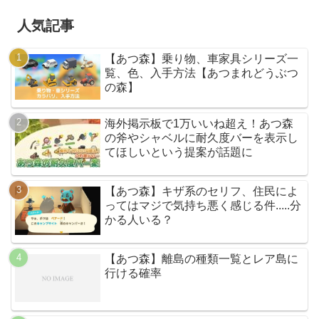
人気記事
【あつ森】乗り物、車家具シリーズ一
覧、色、入手方法【あつまれどうぶつ
の森】
海外掲示板で1万いいね超え！あつ森
の斧やシャベルに耐久度バーを表示し
てほしいという提案が話題に
【あつ森】キザ系のセリフ、住民によ
ってはマジで気持ち悪く感じる件.....分
かる人いる？
【あつ森】離島の種類一覧とレア島に
行ける確率