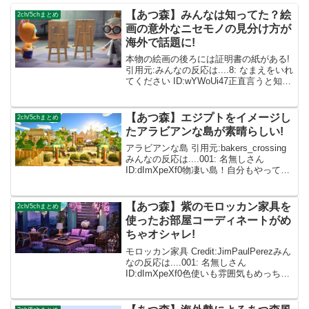
【あつ森】みんなは知ってた？絵
2ch/5chまとめ
画の意外なニセモノの見分け方が
海外で話題に!
本物の絵画の後ろには証明書の紙がある!
引用元:みんなの反応は....8: なまえをいれ
てください ID:wYWoUi47正直言うと知っ
てたｗ9: なまえをいれてください
ID:eDxjsrO0 つねきちから買うときはこ
の小ネタ意味ないけど...
【あつ森】エジプトをイメージし
2ch/5chまとめ
たアラビアンな島が素晴らしい!
アラビアンな島 引用元:bakers_crossing
みんなの反応は....001: 名無しさん
ID:dImXpeXf0物凄い島！自分もやってい
る同じゲーム、あつ森とは思えない…
002: 名無しさん ID:caZ2RUMYM 空間の
使い...
【あつ森】紫のモロッカン家具を
2ch/5chまとめ
使ったお部屋コーディネートがめ
ちゃオシャレ!
モロッカン家具 Credit:JimPaulPerezみん
なの反応は....001: 名無しさん
ID:dImXpeXf0色使いも雰囲気もめっちゃ
好きです! 002: 名無しさん
ID:caZ2RUMYMこのアイテム全部欲しい!
003: ...