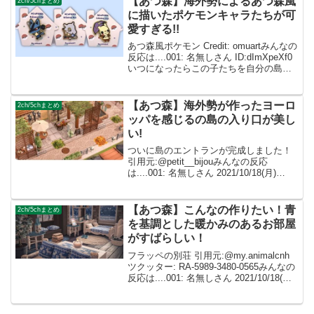
【あつ森】海外勢によるあつ森風
2ch/5chまとめ
に描いたポケモンキャラたちが可
愛すぎる!!
あつ森風ポケモン Credit: omuartみんなの
反応は....001: 名無しさん ID:dImXpeXf0
いつになったらこの子たちを自分の島に
招待できるの？🥺🥺 002: 名無しさん
ID:caZ2RUMYM ポケモンの森出たら絶
対...
【あつ森】海外勢が作ったヨーロ
2ch/5chまとめ
ッパを感じるの島の入り口が美し
い!
ついに島のエントランが完成しました！
引用元:@petit__bijouみんなの反応
は....001: 名無しさん 2021/10/18(月)
23:58:19.96 ID:dImXpeXf0凄いオシャ
レ……どうやったらこんな素敵な島クリ
思...
【あつ森】こんなの作りたい！青
2ch/5chまとめ
を基調とした暖かみのあるお部屋
がすばらしい！
フラッペの別荘 引用元:@my.animalcnh
ツクッター: RA-5989-3480-0565みんなの
反応は....001: 名無しさん 2021/10/18(月)
23:58:19.96 ID:dImXpeXf0このクッショ
ンのマイ...