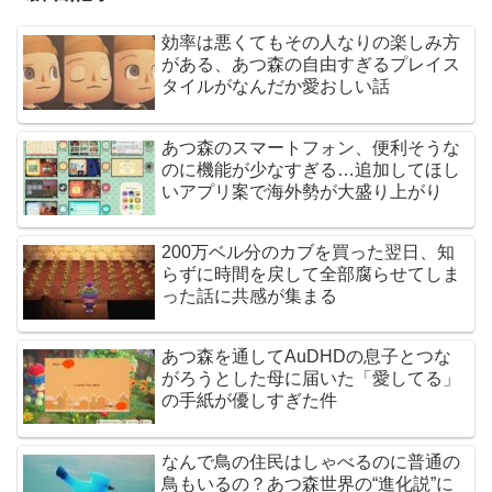
効率は悪くてもその人なりの楽しみ方
がある、あつ森の自由すぎるプレイス
タイルがなんだか愛おしい話
あつ森のスマートフォン、便利そうな
のに機能が少なすぎる…追加してほし
いアプリ案で海外勢が大盛り上がり
200万ベル分のカブを買った翌日、知
らずに時間を戻して全部腐らせてしま
った話に共感が集まる
あつ森を通してAuDHDの息子とつな
がろうとした母に届いた「愛してる」
の手紙が優しすぎた件
なんで鳥の住民はしゃべるのに普通の
鳥もいるの？あつ森世界の“進化説”に