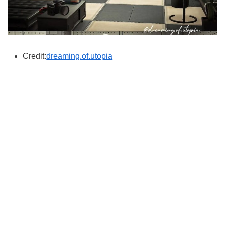
Credit:
dreaming.of.utopia