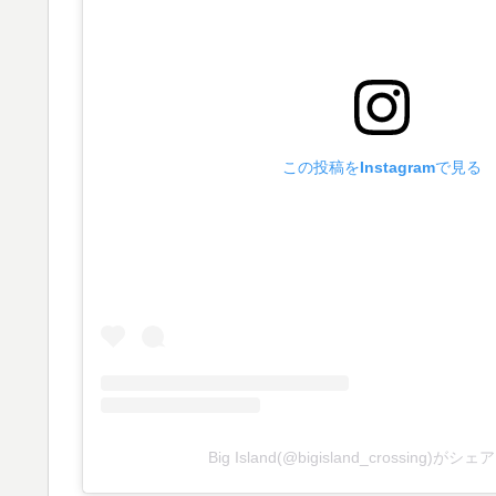
この投稿をInstagramで見る
Big Island(@bigisland_crossing)が