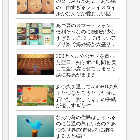
の楽しみ方がある、あつ森
の自由すぎるプレイスタイ
ルがなんだか愛おしい話
あつ森のスマートフォン、
便利そうなのに機能が少な
すぎる…追加してほしいア
プリ案で海外勢が大盛り上
がり
200万ベル分のカブを買っ
た翌日、知らずに時間を戻
して全部腐らせてしまった
話に共感が集まる
あつ森を通してAuDHDの息
子とつながろうとした母に
届いた「愛してる」の手紙
が優しすぎた件
なんで鳥の住民はしゃべる
のに普通の鳥もいるの？あ
つ森世界の“進化説”に納得
する人が続出