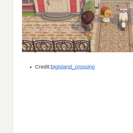
Credit:
bigisland_crossing