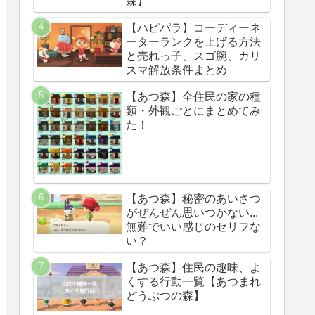
森】
【ハピパラ】コーディーネ
ーターランクを上げる方法
と売れっ子、スゴ腕、カリ
スマ解放条件まとめ
【あつ森】全住民の家の種
類・外観ごとにまとめてみ
た！
【あつ森】秘密のあいさつ
がぜんぜん思いつかない...
無難でいい感じのセリフな
い？
【あつ森】住民の趣味、よ
くする行動一覧【あつまれ
どうぶつの森】