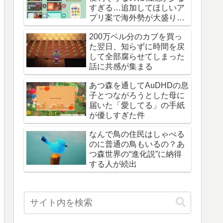
すぎる…追加してほしいア
プリ案で海外勢が大盛り上
がり
200万ベル分のカブを買っ
た翌日、知らずに時間を戻
して全部腐らせてしまった
話に共感が集まる
あつ森を通してAuDHDの息
子とつながろうとした母に
届いた「愛してる」の手紙
が優しすぎた件
なんで鳥の住民はしゃべる
のに普通の鳥もいるの？あ
つ森世界の“進化説”に納得
する人が続出