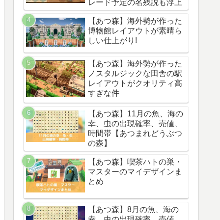
レード予定の名残説も浮上
【あつ森】海外勢が作った
博物館レイアウトが素晴ら
しい仕上がり!
【あつ森】海外勢が作った
ノスタルジックな田舎の駅
レイアウトがクオリティ高
すぎな件
【あつ森】11月の魚、海の
幸、虫の出現確率、売値、
時間帯【あつまれどうぶつ
の森】
【あつ森】喫茶ハトの巣・
マスターのマイデザインま
とめ
【あつ森】8月の魚、海の
幸、虫の出現確率、売値、