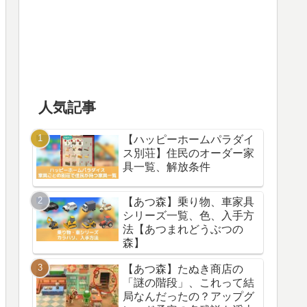
人気記事
【ハッピーホームパラダイ
ス別荘】住民のオーダー家
具一覧、解放条件
【あつ森】乗り物、車家具
シリーズ一覧、色、入手方
法【あつまれどうぶつの
森】
【あつ森】たぬき商店の
「謎の階段」、これって結
局なんだったの？アップグ