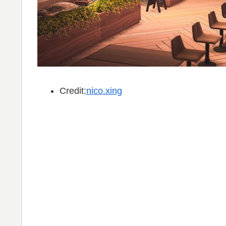
Credit:
nico.xing