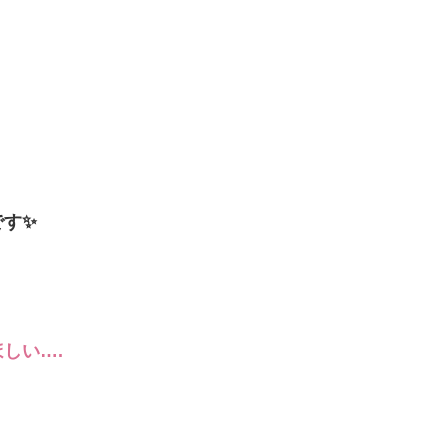
です✨
しい….