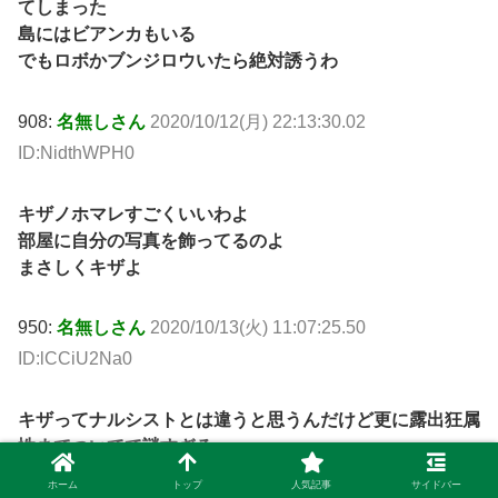
てしまった
島にはビアンカもいる
でもロボかブンジロウいたら絶対誘うわ
908:
名無しさん
2020/10/12(月) 22:13:30.02
ID:NidthWPH0
キザノホマレすごくいいわよ
部屋に自分の写真を飾ってるのよ
まさしくキザよ
950:
名無しさん
2020/10/13(火) 11:07:25.50
ID:lCCiU2Na0
キザってナルシストとは違うと思うんだけど更に露出狂属
性までついてて謎すぎるw
もう慣れたので大好きです
ホーム
トップ
人気記事
サイドバー