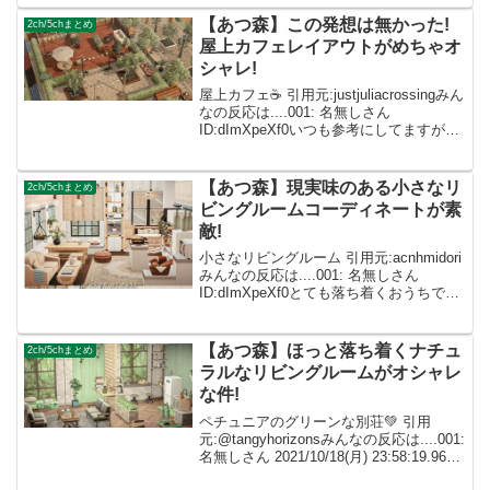
ってしずえが言ってきそうｗ 10: なまえ
をいれてくださ...
【あつ森】この発想は無かった!
2ch/5chまとめ
屋上カフェレイアウトがめちゃオ
シャレ!
屋上カフェ☕️ 引用元:justjuliacrossingみん
なの反応は....001: 名無しさん
ID:dImXpeXf0いつも参考にしてますが今
回も本当にすごいです！私には作れなさ
そう.... 002: 名無しさん ID:caZ2RU...
【あつ森】現実味のある小さなリ
2ch/5chまとめ
ビングルームコーディネートが素
敵!
小さなリビングルーム 引用元:acnhmidori
みんなの反応は....001: 名無しさん
ID:dImXpeXf0とても落ち着くおうちで素
敵です☺️💕 002: 名無しさん
ID:caZ2RUMYMお洒落で考えられたとて
も良いお部屋です...
【あつ森】ほっと落ち着くナチュ
2ch/5chまとめ
ラルなリビングルームがオシャレ
な件!
ペチュニアのグリーンな別荘💚 引用
元:@tangyhorizonsみんなの反応は....001:
名無しさん 2021/10/18(月) 23:58:19.96
ID:dImXpeXf0見ているだけでも落ち着