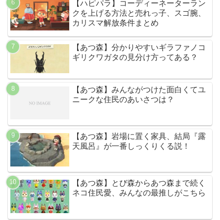
【ハピパラ】コーディーネーターラン
クを上げる方法と売れっ子、スゴ腕、
カリスマ解放条件まとめ
【あつ森】分かりやすいギラファノコ
ギリクワガタの見分け方ってある？
【あつ森】みんながつけた面白くてユ
ニークな住民のあいさつは？
【あつ森】岩場に置く家具、結局『露
天風呂』が一番しっくりくる説！
【あつ森】とび森からあつ森まで続く
ネコ住民愛、みんなの最推しがこちら