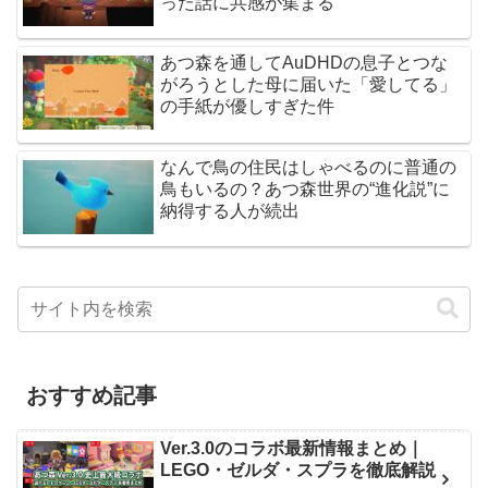
った話に共感が集まる
あつ森を通してAuDHDの息子とつな
がろうとした母に届いた「愛してる」
の手紙が優しすぎた件
なんで鳥の住民はしゃべるのに普通の
鳥もいるの？あつ森世界の“進化説”に
納得する人が続出
おすすめ記事
Ver.3.0のコラボ最新情報まとめ｜
LEGO・ゼルダ・スプラを徹底解説