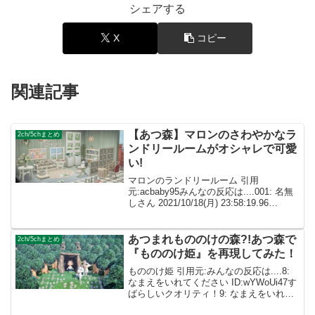
シェアする
X
コピー
関連記事
【あつ森】マロンのさわやかなラ
2ch/5chまとめ
ンドリールームがオシャレで可愛
い!
マロンのランドリールーム 引用
元:acbaby95みんなの反応は....001: 名無
しさん 2021/10/18(月) 23:58:19.96
ID:dImXpeXf0センスが良すぎます…めち
ゃ可愛いです! 002: 名無しさん ID:c...
あつまれもののけの森?!あつ森で
2ch/5chまとめ
『もののけ姫』を再現してみた！
もののけ姫 引用元:みんなの反応は....8:
なまえをいれてください ID:wYWoUi47す
ばらしいクオリティ！9: なまえをいれて
ください ID:eDxjsrO0島に木が多すぎる