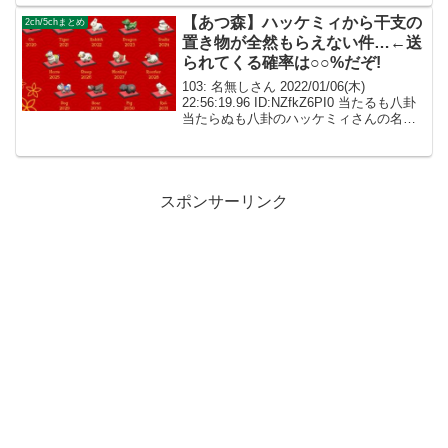
く！配色がすばらしい 002: ...
【あつ森】ハッケミィから干支の
2ch/5chまとめ
置き物が全然もらえない件…←送
られてくる確率は○○%だぞ!
103: 名無しさん 2022/01/06(木)
22:56:19.96 ID:NZfkZ6PI0 当たるも八卦
当たらぬも八卦のハッケミィさんの名前
を間違えると不吉な相が出るぞｗ 104: 名
無しさん 2022/01/06(木) 22:59...
スポンサーリンク