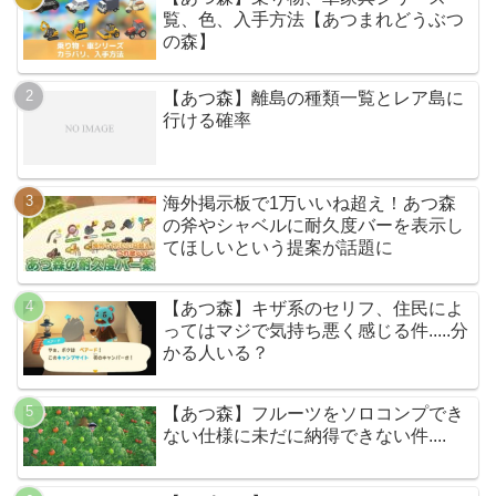
覧、色、入手方法【あつまれどうぶつ
の森】
【あつ森】離島の種類一覧とレア島に
行ける確率
海外掲示板で1万いいね超え！あつ森
の斧やシャベルに耐久度バーを表示し
てほしいという提案が話題に
【あつ森】キザ系のセリフ、住民によ
ってはマジで気持ち悪く感じる件.....分
かる人いる？
【あつ森】フルーツをソロコンプでき
ない仕様に未だに納得できない件....