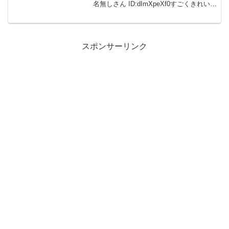
名無しさん ID:dImXpeXf0すごくきれい✨
統一感があるのすごくいいですね 002: 名
無しさん ID:caZ2RUMYM家具の配置も
統...
スポンサーリンク