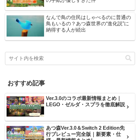
の手紙が優しすぎた件
なんで鳥の住民はしゃべるのに普通の
鳥もいるの？あつ森世界の“進化説”に
納得する人が続出
おすすめ記事
Ver.3.0のコラボ最新情報まとめ｜
LEGO・ゼルダ・スプラを徹底解説
あつ森Ver.3.0＆Switch 2 Edition先
行プレビュー完全版｜新要素・仕