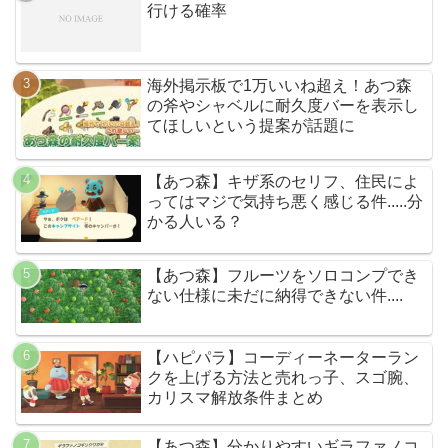
行ける確率
海外掲示板で1万いいね超え！あつ森
の斧やシャベルに耐久度バーを表示し
てほしいという提案が話題に
【あつ森】キザ系のセリフ、住民によ
ってはマジで気持ち悪く感じる件.....分
かる人いる？
【あつ森】フルーツをソロコンプでき
ない仕様に未だに納得できない件....
【ハピパラ】コーディーネーターラン
クを上げる方法と売れっ子、スゴ腕、
カリスマ解放条件まとめ
【あつ森】分かりやすいギラファノコ