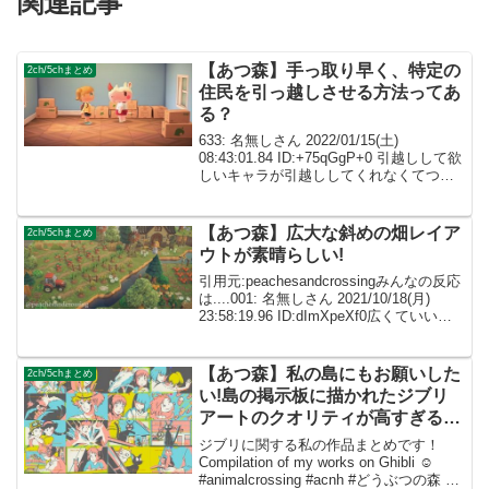
関連記事
【あつ森】手っ取り早く、特定の
2ch/5chまとめ
住民を引っ越しさせる方法ってあ
る？
633: 名無しさん 2022/01/15(土)
08:43:01.84 ID:+75qGgP+0 引越しして欲
しいキャラが引越ししてくれなくてつれ
えわ(´・ω・｀) 634: 名無しさん
2022/01/15(土) 08:45:19.62...
【あつ森】広大な斜めの畑レイア
2ch/5chまとめ
ウトが素晴らしい!
引用元:peachesandcrossingみんなの反応
は....001: 名無しさん 2021/10/18(月)
23:58:19.96 ID:dImXpeXf0広くていいな
ぁ配置センス神がかってる！ 002: 名無し
さん ID:caZ2...
【あつ森】私の島にもお願いした
2ch/5chまとめ
い!島の掲示板に描かれたジブリ
アートのクオリティが高すぎるｗ
ｗｗ
ジブリに関する私の作品まとめです！
Compilation of my works on Ghibli ☺️
#animalcrossing #acnh #どうぶつの森 #