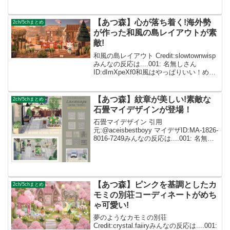
スタジオジブリ #StudioGhibli
pic.twitter.c...
【あつ森】心が落ち着く!海外勢
2ch/5chまとめ
が作った和風の島レイアウトが素
敵!
和風の島レイアウト Credit:slowtownwisp
みんなの反応は....001: 名無しさん
ID:dImXpeXf0和風はやっぱりいい！めっ
ちゃ落ち着く感じがします✨ 002: 名無し
さん ID:caZ2RUMYM めっちゃ可愛い...
【あつ森】紋章が美しい!素敵な
2ch/5chまとめ
石畳マイデザインが登場！
石畳マイデザイン 引用
元:@aceisbestboyy マイデザID:MA-1826-
8016-7249みんなの反応は....001: 名無し
さん 2021/10/18(月) 23:58:19.96
ID:dImXpeXf0めっちゃ馴染んで...
【あつ森】ピンクを基調としたカ
2ch/5chまとめ
モミの別荘コーディネートがめち
ゃ可愛い!
夢のようなカモミの別荘
Credit:crystal.faiiryみんなの反応は....001: