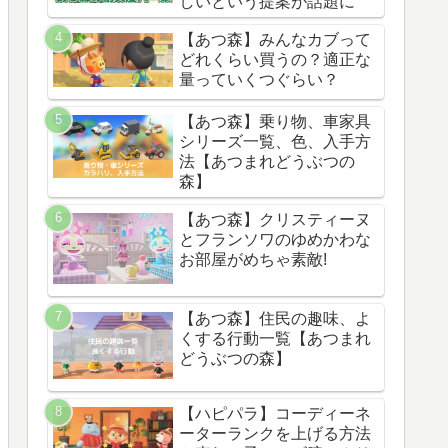
しいという提案が話題に
【あつ森】みんなカブって
どれくらい買うの？適正な
量っていくつぐらい？
【あつ森】乗り物、車家具
シリーズ一覧、色、入手方
法【あつまれどうぶつの
森】
【あつ森】クリスティーヌ
とフランソワのゆめかわな
お部屋がめちゃ素敵!
【あつ森】住民の趣味、よ
くする行動一覧【あつまれ
どうぶつの森】
【ハピパラ】コーディーネ
ーターランクを上げる方法