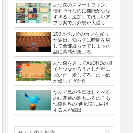
あつ森のスマートフォン、
便利そうなのに機能が少な
すぎる…追加してほしいア
プリ案で海外勢が大盛り上
がり
200万ベル分のカブを買っ
た翌日、知らずに時間を戻
して全部腐らせてしまった
話に共感が集まる
あつ森を通してAuDHDの息
子とつながろうとした母に
届いた「愛してる」の手紙
が優しすぎた件
なんで鳥の住民はしゃべる
のに普通の鳥もいるの？あ
つ森世界の“進化説”に納得
する人が続出