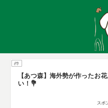
PR
【あつ森】海外勢が作ったお花
い！💐
スポ