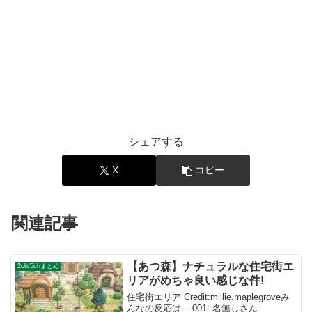
シェアする
X
コピー
関連記事
【あつ森】ナチュラルな住宅街エ
2ch/5chまとめ
リアがめちゃ良い感じな件!
住宅街エリア Credit:millie.maplegroveみ
んなの反応は....001: 名無しさん