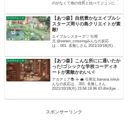
のがなくて他の住民と比べてジュンにあ
まり服をあげられていない ジュンが島に
いる人は服どんなのあげてる？ 601: 名無
しさん 2...
【あつ森】自然豊かなエイブルシ
2ch/5chまとめ
スターズ周りの島クリエイトが素
敵!
エイブルシスターズ♡ 引用
元:@serein_crossingみんなの反応
は....001: 名無しさん 2021/10/18(月)
23:58:19.96 ID:dImXpeXf0すごいー！マ
イデザでここまで素敵にできるんですね
✨ 002...
【あつ森】こんな所にに通いたか
2ch/5chまとめ
った!ゴシックな学校コーディネ
ートが素敵かわいい!
アカデミア📚 ☕️ 💼 引用元:banana.isleみ
んなの反応は....001: 名無しさん
2021/10/18(月) 23:58:19.96 ID:dImXpeXf0
センスが良すぎる…こんな学校通いたい
です! 002: 名無しさん ...
スポンサーリンク