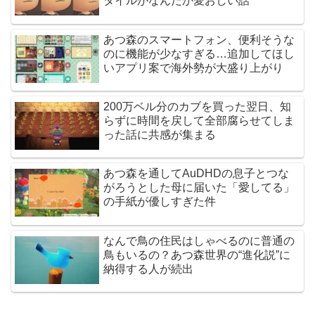
タイルがなんだか愛おしい話
あつ森のスマートフォン、便利そうな
のに機能が少なすぎる…追加してほし
いアプリ案で海外勢が大盛り上がり
200万ベル分のカブを買った翌日、知
らずに時間を戻して全部腐らせてしま
った話に共感が集まる
あつ森を通してAuDHDの息子とつな
がろうとした母に届いた「愛してる」
の手紙が優しすぎた件
なんで鳥の住民はしゃべるのに普通の
鳥もいるの？あつ森世界の“進化説”に
納得する人が続出