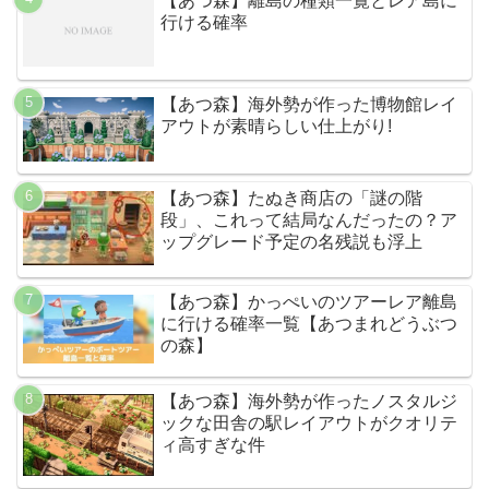
【あつ森】離島の種類一覧とレア島に
行ける確率
【あつ森】海外勢が作った博物館レイ
アウトが素晴らしい仕上がり!
【あつ森】たぬき商店の「謎の階
段」、これって結局なんだったの？ア
ップグレード予定の名残説も浮上
【あつ森】かっぺいのツアーレア離島
に行ける確率一覧【あつまれどうぶつ
の森】
【あつ森】海外勢が作ったノスタルジ
ックな田舎の駅レイアウトがクオリテ
ィ高すぎな件