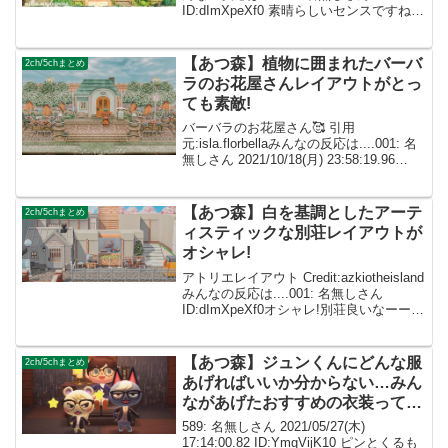
ID:dImXpeXf0 素晴らしいセンスですね！
参考にします✨002: 名無しさん
ID:caZ2RUMYM めちゃくちゃオシャ
レ〜...
【あつ森】植物に囲まれたバーバ
2ch/5chまとめ
ラのお花屋さんレイアウトがとっ
ても素敵!
バーバラのお花屋さん🥰 引用
元:isla.florbellaみんなの反応は....001: 名
無しさん 2021/10/18(月) 23:58:19.96
ID:dImXpeXf0可愛いです〜！🥺✨今回も
参考にさせて頂きます〜！！ 002:...
【あつ森】白を基調としたアーテ
2ch/5chまとめ
ィスティックな別荘レイアウトが
オシャレ!
アトリエレイアウト Credit:azkiotheisland
みんなの反応は....001: 名無しさん
ID:dImXpeXf0オシャレ!別荘良いなーー❤️
002: 名無しさん ID:caZ2RUMYMどうし
て、そんなに別荘をつくるのが...
【あつ森】ジュンくんにどんな服
2ch/5chまとめ
あげればいいか分からない…みん
ながあげたおすすめの衣装ってあ
る？
589: 名無しさん 2021/05/27(木)
17:14:00.82 ID:YmgVijK10 ピンとくるも