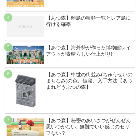
【あつ森】離島の種類一覧とレア島に
行ける確率
【あつ森】海外勢が作った博物館レイ
アウトが素晴らしい仕上がり!
【あつ森】中世の街並み(ちゅうせいの
まちなみ)の色、値段、入手方法【あつ
まれどうぶつの森】
【あつ森】秘密のあいさつがぜんぜん
思いつかない...無難でいい感じのセリ
フない？