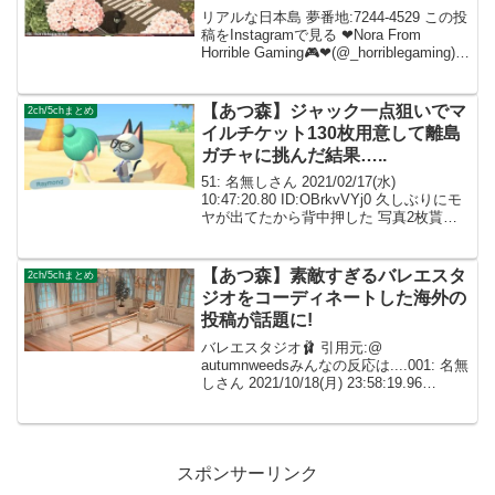
リアルな日本島 夢番地:7244-4529 この投
稿をInstagramで見る ❤Nora From
Horrible Gaming🎮❤(@_horriblegaming)が
シェアした投稿 みんなの反応は....001:
名無しさん 202...
【あつ森】ジャック一点狙いでマ
2ch/5chまとめ
イルチケット130枚用意して離島
ガチャに挑んだ結果…..
51: 名無しさん 2021/02/17(水)
10:47:20.80 ID:OBrkvVYj0 久しぶりにモ
ヤが出てたから背中押した 写真2枚貰っ
たキャンプサイト出身の子だったけど
amiiboもあるし、今度こそジャック欲し
いなぁと よく通...
【あつ森】素敵すぎるバレエスタ
2ch/5chまとめ
ジオをコーディネートした海外の
投稿が話題に!
バレエスタジオ🩰 引用元:@
autumnweedsみんなの反応は....001: 名無
しさん 2021/10/18(月) 23:58:19.96
ID:dImXpeXf0言葉が出ない....素晴らしす
ぎる.... 002: 名無しさん I...
スポンサーリンク