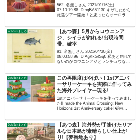
562: 名無しさん 2021/01/16(土)
07:10:19.88 ID:oqBA51130 キザしたから
厳選ツアー開始！と思ったらオーロラち
ゃん出たから厳選ツアー一回目で終了 ふ
つう×２ オトナ×２ アタイ×３ ボンヤ
リ・怖い・ハキ...
【あつ森】5月からロウニンア
2ch/5chまとめ
ジ、シイラが釣れる!出現時間
帯、確率
91: 名無しさん 2021/04/30(金)
09:03:58.96 ID:AgKkGfSq0 私あと釣れて
ないのがロウニンアジとランチュウなん
だよね ランチュウって昼間なら1年間い
つでも釣れるから盲点だったw 離島でも
池がある地形ってそ...
この再限度はやばい！1stアニバ
2ch/5chまとめ
ーサリーケーキを実際に作ってみ
た海外プレイヤー現る!
1stアニバーサリーケーキを作ってみまし
た!I made the Animal Crossing: New
Horizons 1st Anniversary cake! 🍃🎂
#ACNH #Nintendo @animalcrossing ...
【あつ森】海外勢が手掛けたリア
2ch/5chまとめ
ルな日本島が素晴らしい仕上が
り!【夢番地あり】