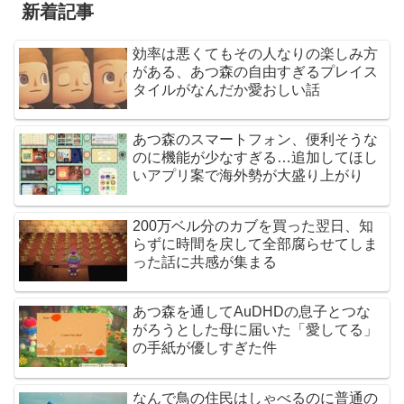
新着記事
効率は悪くてもその人なりの楽しみ方
がある、あつ森の自由すぎるプレイス
タイルがなんだか愛おしい話
あつ森のスマートフォン、便利そうな
のに機能が少なすぎる…追加してほし
いアプリ案で海外勢が大盛り上がり
200万ベル分のカブを買った翌日、知
らずに時間を戻して全部腐らせてしま
った話に共感が集まる
あつ森を通してAuDHDの息子とつな
がろうとした母に届いた「愛してる」
の手紙が優しすぎた件
なんで鳥の住民はしゃべるのに普通の