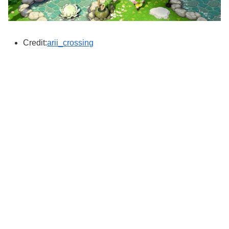
Credit:
arii_crossing