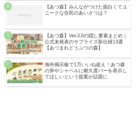
【あつ森】みんながつけた面白くてユ
ニークな住民のあいさつは？
【あつ森】Ver.3.0の隠し要素まとめ｜
公式未発表のサプライズ新仕様13選
【あつまれどうぶつの森】
海外掲示板で1万いいね超え！あつ森
の斧やシャベルに耐久度バーを表示し
てほしいという提案が話題に