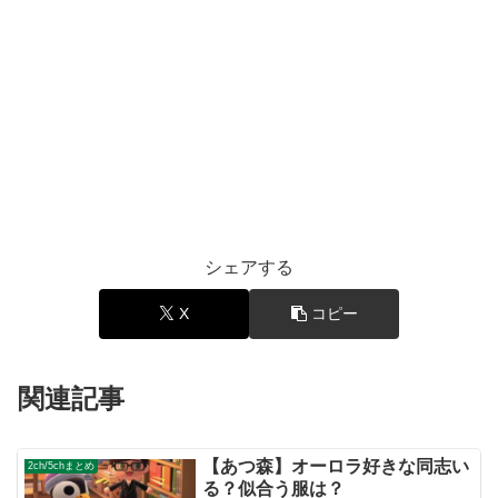
シェアする
X
コピー
関連記事
【あつ森】オーロラ好きな同志い
2ch/5chまとめ
る？似合う服は？