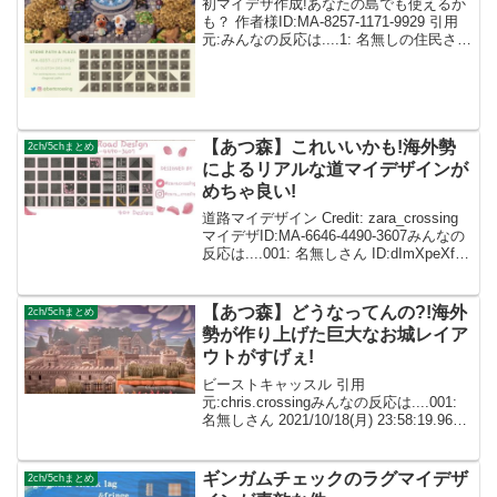
初マイデザ作成!あなたの島でも使えるか
も？ 作者様ID:MA-8257-1171-9929 引用
元:みんなの反応は....1: 名無しの住民さん
00:00:00.00 ID:atsumoriめっちゃ素晴らし
い！シェアしてくれてありがとう！...
【あつ森】これいいかも!海外勢
2ch/5chまとめ
によるリアルな道マイデザインが
めちゃ良い!
道路マイデザイン Credit: zara_crossing
マイデザID:MA-6646-4490-3607みんなの
反応は....001: 名無しさん ID:dImXpeXf0
すごい好きです……😭使わせていただき
ます。✨ 002: 名無し...
【あつ森】どうなってんの?!海外
2ch/5chまとめ
勢が作り上げた巨大なお城レイア
ウトがすげぇ!
ビーストキャッスル 引用
元:chris.crossingみんなの反応は....001:
名無しさん 2021/10/18(月) 23:58:19.96
ID:dImXpeXf0めちゃくちゃ素敵です！参
考にしまーす！ 002: 名無しさん I...
ギンガムチェックのラグマイデザ
2ch/5chまとめ