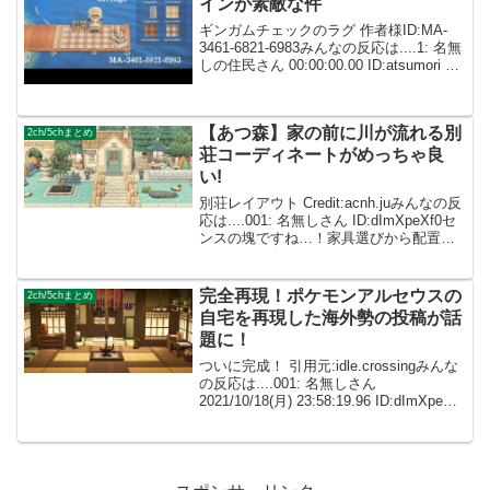
インが素敵な件
ギンガムチェックのラグ 作者様ID:MA-
3461-6821-6983みんなの反応は....1: 名無
しの住民さん 00:00:00.00 ID:atsumori こ
ういう汎用性マイデザインは助かる 1: 名
無しの住民さん 00:00:00...
【あつ森】家の前に川が流れる別
2ch/5chまとめ
荘コーディネートがめっちゃ良
い!
別荘レイアウト Credit:acnh.juみんなの反
応は....001: 名無しさん ID:dImXpeXf0セ
ンスの塊ですね…！家具選びから配置ま
で、全てがオシャレ! 002: 名無しさん
ID:caZ2RUMYM めっちゃ可愛い！川の...
完全再現！ポケモンアルセウスの
2ch/5chまとめ
自宅を再現した海外勢の投稿が話
題に！
ついに完成！ 引用元:idle.crossingみんな
の反応は....001: 名無しさん
2021/10/18(月) 23:58:19.96 ID:dImXpeXf0
もうあつ森で再現できないものはないん
じゃないかと思えてきたｗ 002: ...