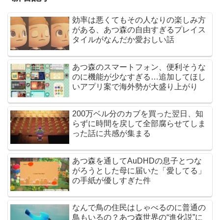
効率は悪くてもその人なりの楽しみ方
がある、あつ森の自由すぎるプレイス
タイルがなんだか愛おしい話
あつ森のスマートフォン、便利そうな
のに機能が少なすぎる…追加してほし
いアプリ案で海外勢が大盛り上がり
200万ベル分のカブを買った翌日、知
らずに時間を戻して全部腐らせてしま
った話に共感が集まる
あつ森を通してAuDHDの息子とつな
がろうとした母に届いた「愛してる」
の手紙が優しすぎた件
なんで鳥の住民はしゃべるのに普通の
鳥もいるの？あつ森世界の“進化説”に