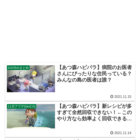
【あつ森ハピパラ】病院のお医者
2ch/5chまとめ
さんにぴったりな住民っている？
みんなの島の医者は誰？
2021.11.15
【あつ森ハピパラ】新レシピが多
11月アプデ(Ver2.0)
すぎて全然回収できない！←この
やり方なら効率よく回収できる
ぞ！
2021.11.14