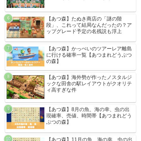
【あつ森】たぬき商店の「謎の階
段」、これって結局なんだったの？ア
ップグレード予定の名残説も浮上
【あつ森】かっぺいのツアーレア離島
に行ける確率一覧【あつまれどうぶつ
の森】
【あつ森】海外勢が作ったノスタルジ
ックな田舎の駅レイアウトがクオリテ
ィ高すぎな件
【あつ森】8月の魚、海の幸、虫の出
現確率、売値、時間帯【あつまれどう
ぶつの森】
【あつ森】11月の魚、海の幸、虫の出