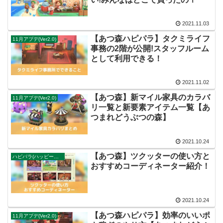
2021.11.03
【あつ森ハピパラ】タクミライフ
11月アプデ(Ver2.0)
事務の2階が公開!スタッフルーム
として利用できる！
2021.11.02
【あつ森】新マイル家具のカラバ
11月アプデ(Ver2.0)
リ一覧と新要素アイテム一覧【あ
つまれどうぶつの森】
2021.10.24
【あつ森】ツクッターの使い方と
ハピパラ(ハッピーホームパラダイス)
おすすめコーディネーター紹介！
2021.10.24
【あつ森ハピパラ】効率のいいポ
11月アプデ(Ver2.0)