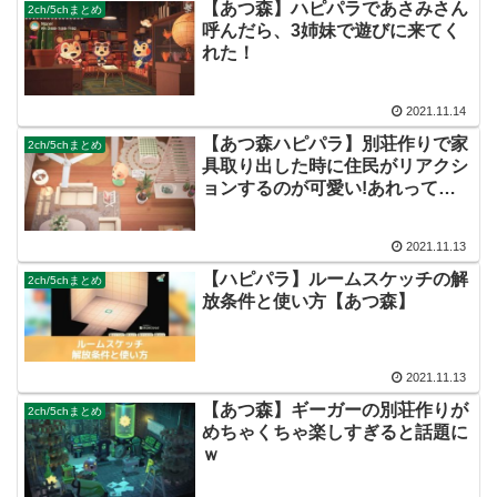
【あつ森】ハピパラであさみさん
2ch/5chまとめ
呼んだら、3姉妹で遊びに来てく
れた！
2021.11.14
【あつ森ハピパラ】別荘作りで家
2ch/5chまとめ
具取り出した時に住民がリアクシ
ョンするのが可愛い!あれって何
か意味があるの？
2021.11.13
【ハピパラ】ルームスケッチの解
2ch/5chまとめ
放条件と使い方【あつ森】
2021.11.13
【あつ森】ギーガーの別荘作りが
2ch/5chまとめ
めちゃくちゃ楽しすぎると話題に
ｗ