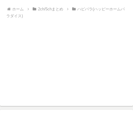
へ
へ
ホーム
2ch/5chまとめ
ハピパラ(ハッピーホームパ
ラダイス)