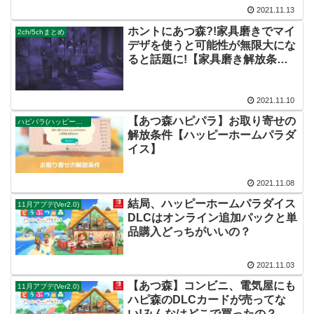
2021.11.13
ホントにあつ森?!家具磨きでマイ
2ch/5chまとめ
デザを使うと可能性が無限大にな
ると話題に!【家具磨き解放条
件】
2021.11.10
【あつ森ハピパラ】お取り寄せの
ハピパラ(ハッピーホームパラダイス)
解放条件【ハッピーホームパラダ
イス】
2021.11.08
結局、ハッピーホームパラダイス
11月アプデ(Ver2.0)
DLCはオンライン追加パックと単
品購入どっちがいいの？
2021.11.03
【あつ森】コンビニ、電気屋にも
11月アプデ(Ver2.0)
ハピ森のDLCカードが売ってな
い!みんなはどこで買ったの？