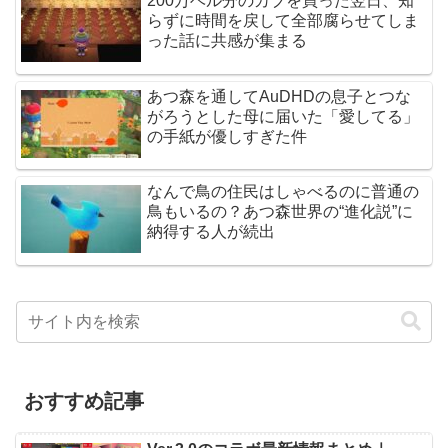
200万ベル分のカブを買った翌日、知
らずに時間を戻して全部腐らせてしま
った話に共感が集まる
あつ森を通してAuDHDの息子とつな
がろうとした母に届いた「愛してる」
の手紙が優しすぎた件
なんで鳥の住民はしゃべるのに普通の
鳥もいるの？あつ森世界の“進化説”に
納得する人が続出
おすすめ記事