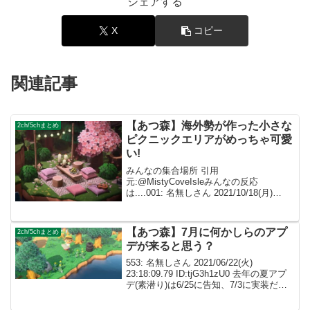
シェアする
X
コピー
関連記事
【あつ森】海外勢が作った小さな
2ch/5chまとめ
ピクニックエリアがめっちゃ可愛
い!
みんなの集合場所 引用
元:@MistyCoveIsleみんなの反応
は....001: 名無しさん 2021/10/18(月)
23:58:19.96 ID:dImXpeXf0今回も凄く素
敵(*˘ᗜ˘*)♡ミニチュア感あるピクニック
エリアめち...
【あつ森】7月に何かしらのアプ
2ch/5chまとめ
デが来ると思う？
553: 名無しさん 2021/06/22(火)
23:18:09.79 ID:tjG3h1zU0 去年の夏アプ
デ(素潜り)は6/25に告知、7/3に実装だっ
たのね そろそろ来るかなあ、7月のたぬ
きショッピング家具消化してからか？