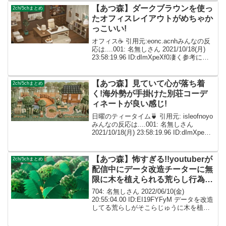
554:...
【あつ森】ダークブラウンを使っ
2ch/5chまとめ
たオフィスレイアウトがめちゃか
っこいい!
オフィス☕️ 引用元:eonc.acnhみんなの反
応は....001: 名無しさん 2021/10/18(月)
23:58:19.96 ID:dImXpeXf0凄く参考にな
りました！色合いの調和のさせ方が素敵
です✨ 002: 名無しさん I...
【あつ森】見ていて心が落ち着
2ch/5chまとめ
く!海外勢が手掛けた別荘コーデ
ィネートが良い感じ!
日曜のティータイム🍵 引用元: isleofnoyo
みんなの反応は....001: 名無しさん
2021/10/18(月) 23:58:19.96 ID:dImXpeXf0
これは私が理想としている別荘、、、、
002: 名無しさん ID:c...
【あつ森】怖すぎる!!youtuberが
2ch/5chまとめ
配信中にデータ改造チーターに無
限に木を植えられる荒らし行為が
発生してしまう…..
704: 名無しさん 2022/06/10(金)
20:55:04.00 ID:EI19FYFyM データを改造
してる荒らしがそこらじゅうに木を植え
まくってる 707: 名無しさん
2022/06/10(金) 23:44:40.12 ID:...