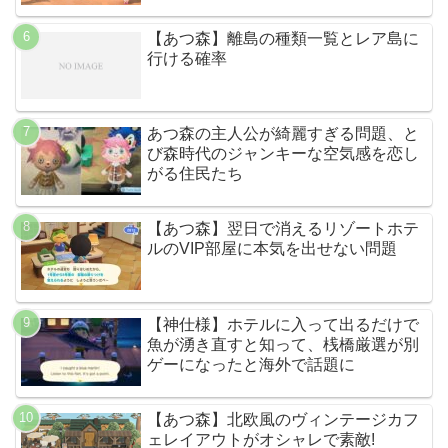
【あつ森】離島の種類一覧とレア島に
行ける確率
あつ森の主人公が綺麗すぎる問題、と
び森時代のジャンキーな空気感を恋し
がる住民たち
【あつ森】翌日で消えるリゾートホテ
ルのVIP部屋に本気を出せない問題
【神仕様】ホテルに入って出るだけで
魚が湧き直すと知って、桟橋厳選が別
ゲーになったと海外で話題に
【あつ森】北欧風のヴィンテージカフ
ェレイアウトがオシャレで素敵!