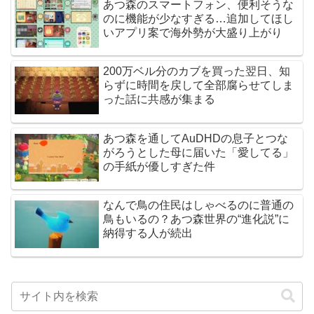
あつ森のスマートフォン、便利そうな
のに機能が少なすぎる…追加してほし
いアプリ案で海外勢が大盛り上がり
200万ベル分のカブを買った翌日、知
らずに時間を戻して全部腐らせてしま
った話に共感が集まる
あつ森を通してAuDHDの息子とつな
がろうとした母に届いた「愛してる」
の手紙が優しすぎた件
なんで鳥の住民はしゃべるのに普通の
鳥もいるの？あつ森世界の“進化説”に
納得する人が続出