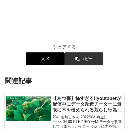
シェアする
X
コピー
関連記事
【あつ森】怖すぎる!!youtuberが
2ch/5chまとめ
配信中にデータ改造チーターに無
限に木を植えられる荒らし行為が
発生してしまう…..
704: 名無しさん 2022/06/10(金)
20:55:04.00 ID:EI19FYFyM データを改造
してる荒らしがそこらじゅうに木を植え