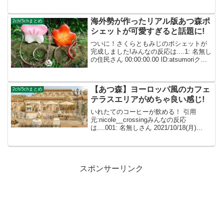
さん 00:00:00.00 ID:atsumori自分も同じ
ことをしてる！習慣になったからやらな
いと逆に気になるｗ 1:...
海外勢が作ったリアル版あつ森ポ
2ch/5chまとめ
シェットが可愛すぎると話題に!
ついに！さくらともみじのポシェットが
完成しました!みんなの反応は....1: 名無し
の住民さん 00:00:00.00 ID:atsumoriクオ
リティすごすぎ！言い値で買おうじゃな
いか 1: 名無しの住民さん 00:00:00.00
ID...
【あつ森】ヨーロッパ風のカフェ
2ch/5chまとめ
テラスエリアがめちゃ良い感じ!
いれたてのコーヒーが飲める！ 引用
元:nicole__crossingみんなの反応
は....001: 名無しさん 2021/10/18(月)
23:58:19.96 ID:dImXpeXf0 素敵過ぎて溜
息しか出てきません…😍ありがとうご
ざ...
スポンサーリンク