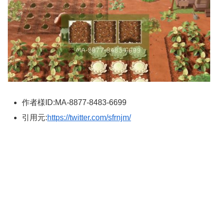
作者様ID:MA-8877-8483-6699
引用元:
https://twitter.com/sfrnjm/