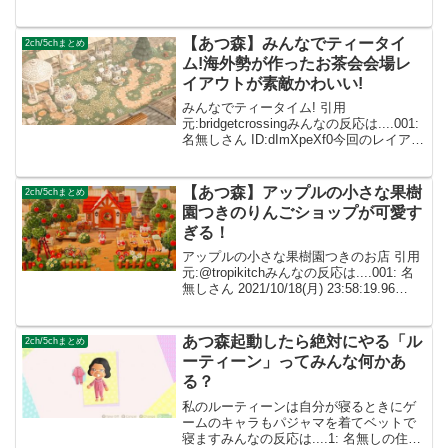
まくってる 707: 名無しさん
2022/06/10(金) 23:44:40.12 ID:...
【あつ森】みんなでティータイ
2ch/5chまとめ
ム!海外勢が作ったお茶会会場レ
イアウトが素敵かわいい!
みんなでティータイム! 引用
元:bridgetcrossingみんなの反応は....001:
名無しさん ID:dImXpeXf0今回のレイアウ
ト 特にかわいくてですきです！ 002: 名
無しさん ID:caZ2RUMYMめちゃくちゃ可
愛い...
【あつ森】アップルの小さな果樹
2ch/5chまとめ
園つきのりんごショップが可愛す
ぎる！
アップルの小さな果樹園つきのお店 引用
元:@tropikitchみんなの反応は....001: 名
無しさん 2021/10/18(月) 23:58:19.96
ID:dImXpeXf0こんなかわいいお店とかわ
いい店員さんいるカフェ通いたい ...
あつ森起動したら絶対にやる「ル
2ch/5chまとめ
ーティーン」ってみんな何かあ
る？
私のルーティーンは自分が寝るときにゲ
ームのキャラもパジャマを着てベットで
寝ますみんなの反応は....1: 名無しの住民