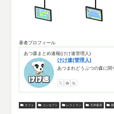
著者プロフィール
あつ森まとめ速報(けけ速管理人)
けけ速(管理人)
あつまれどうぶつの森に関
カフェ
コンセプト
レストラン
天井家具
新