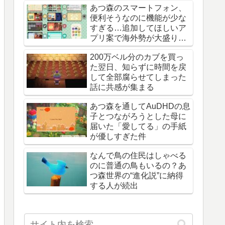
あつ森のスマートフォン、
便利そうなのに機能が少な
すぎる…追加してほしいア
プリ案で海外勢が大盛り上
がり
200万ベル分のカブを買っ
た翌日、知らずに時間を戻
して全部腐らせてしまった
話に共感が集まる
あつ森を通してAuDHDの息
子とつながろうとした母に
届いた「愛してる」の手紙
が優しすぎた件
なんで鳥の住民はしゃべる
のに普通の鳥もいるの？あ
つ森世界の“進化説”に納得
する人が続出