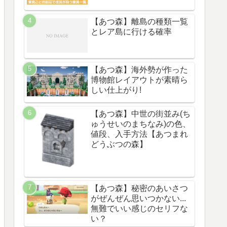
【あつ森】離島の種類一覧
とレア島に行ける確率
【あつ森】海外勢が作った
博物館レイアウトが素晴ら
しい仕上がり!
【あつ森】中世の街並み(ち
ゅうせいのまちなみ)の色、
値段、入手方法【あつまれ
どうぶつの森】
【あつ森】秘密のあいさつ
がぜんぜん思いつかない...
無難でいい感じのセリフな
い？