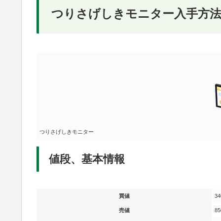
つりさげしきモニター入手方法
つりさげしきモニター
値段、基本情報
買値
3
売値
8