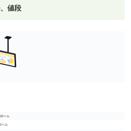
、値段
400ベル
50ベル