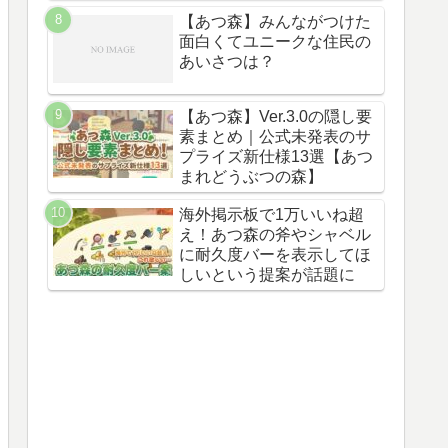
【あつ森】みんながつけた
面白くてユニークな住民の
あいさつは？
【あつ森】Ver.3.0の隠し要
素まとめ｜公式未発表のサ
プライズ新仕様13選【あつ
まれどうぶつの森】
海外掲示板で1万いいね超
え！あつ森の斧やシャベル
に耐久度バーを表示してほ
しいという提案が話題に