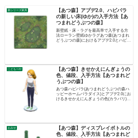
【あつ森】アプデ2.0、ハピパラ
新シリーズ家具
の新しい床(ゆか)の入手方法【あ
つまれどうぶつの森】
新壁紙・床・ラグを最高率で入手する方
法ローラン壁紙ゆかラグあつ森(あつまれ
どうぶつの森)におけるアプデ2.0とハピパ
ラ(ハッピーホームパラダイス)からの床板
(ゆかいた)の入手方法についてまとめてい
ます。別荘コーディネートで効率よく入
手!別荘...
【あつ森】きせかえにんぎょうの
こどもべや
色、値段、入手方法【あつまれど
うぶつの森】
あつ森ハピパラ(あつまれどうぶつの森ハ
ッピーホームパラダイス)とアプデ2.0にお
けるきせかえにんぎょうの色(カラバリ)と
リメイク、値段、種類一覧と入手方法、
別荘で持ってる住民一覧です。きせかえ
にんぎょう入手方法、売値きせかえにん
ぎょう値段、...
【あつ森】ディスプレイボトルの
おみせ
色、値段、入手方法【あつまれど