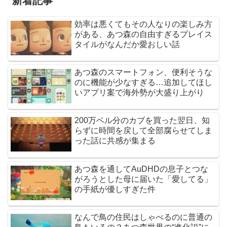
新着記事
効率は悪くてもその人なりの楽しみ方
がある、あつ森の自由すぎるプレイス
タイルがなんだか愛おしい話
あつ森のスマートフォン、便利そうな
のに機能が少なすぎる…追加してほし
いアプリ案で海外勢が大盛り上がり
200万ベル分のカブを買った翌日、知
らずに時間を戻して全部腐らせてしま
った話に共感が集まる
あつ森を通してAuDHDの息子とつな
がろうとした母に届いた「愛してる」
の手紙が優しすぎた件
なんで鳥の住民はしゃべるのに普通の