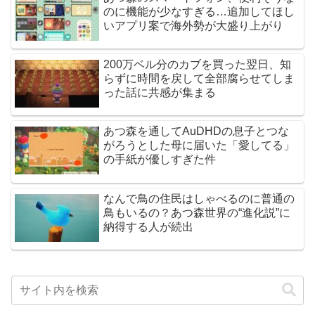
のに機能が少なすぎる…追加してほし
いアプリ案で海外勢が大盛り上がり
200万ベル分のカブを買った翌日、知
らずに時間を戻して全部腐らせてしま
った話に共感が集まる
あつ森を通してAuDHDの息子とつな
がろうとした母に届いた「愛してる」
の手紙が優しすぎた件
なんで鳥の住民はしゃべるのに普通の
鳥もいるの？あつ森世界の“進化説”に
納得する人が続出