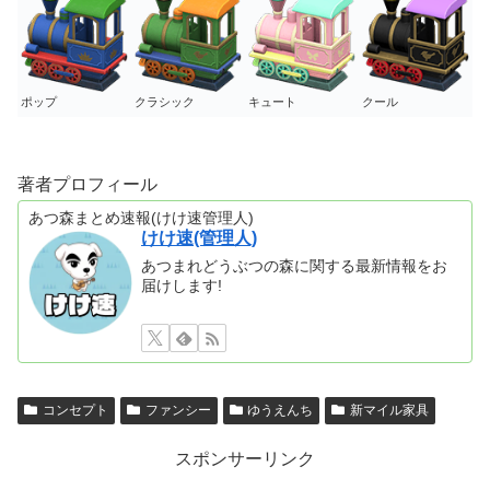
ポップ
クラシック
キュート
クール
著者プロフィール
あつ森まとめ速報(けけ速管理人)
けけ速(管理人)
あつまれどうぶつの森に関する最新情報をお
届けします!
コンセプト
ファンシー
ゆうえんち
新マイル家具
スポンサーリンク