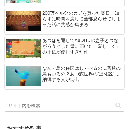
200万ベル分のカブを買った翌日、知
らずに時間を戻して全部腐らせてしま
った話に共感が集まる
あつ森を通してAuDHDの息子とつな
がろうとした母に届いた「愛してる」
の手紙が優しすぎた件
なんで鳥の住民はしゃべるのに普通の
鳥もいるの？あつ森世界の“進化説”に
納得する人が続出
おすすめ記事