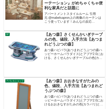
ーテーション』がめちゃくちゃ便
利な家具だと話題に
アパートメントスタイルルーム 引用
元:@mabelsapron上の画像のカーテンは
こう使っています！みんなの反応
は....001: 名無しさん 2021/10/18(月)
23:58:19.96 ID:dImXpeXf0うわーまじか
泣きそう...
【あつ森】さくせんかいぎテーブ
SF
ルの色、値段、入手方法【あつま
れどうぶつの森】
あつ森ハピパラ(あつまれどうぶつの森ハ
ッピーホームパラダイス)とアプデ2.0にお
ける、さくせんかいぎテーブルの色(カラ
バリ)とリメイク、種類一覧と入手方法で
す。入手方法、売値さくせんかいぎテー
ブル値段、基本情報値段150000ベルコン
セプト...
【あつ森】おおきなすがたみの
アパレルショップ
色、値段、入手方法【あつまれど
うぶつの森】
あつ森ハピパラ(あつまれどうぶつの森ハ
ッピーホームパラダイス)とアプデ2.0にお
けるおおきなすがたみの色(カラバリ)とリ
メイク、値段、種類一覧と入手方法、別