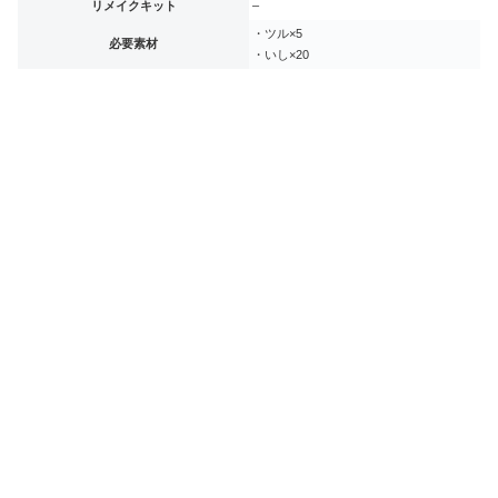
リメイクキット
–
・ツル×5
必要素材
・いし×20