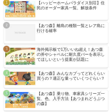
【ハッピーホームパラダイス別荘】住
民のオーダー家具一覧、解放条件
【あつ森】離島の種類一覧とレア島に
行ける確率
海外掲示板で1万いいね超え！あつ森
の斧やシャベルに耐久度バーを表示し
てほしいという提案が話題に
【あつ森】みんなカブってどれくらい
買うの？適正な量っていくつぐらい？
【あつ森】乗り物、車家具シリーズ一
覧、色、入手方法【あつまれどうぶつ
の森】