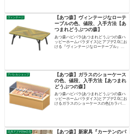
ベルコンセプトしせつ、こどもべやリメ
イクキット-...
【あつ森】ヴィンテージなローテ
ヴィンテージ
ーブルの色、値段、入手方法【あ
つまれどうぶつの森】
あつ森ハピパラ(あつまれどうぶつの森ハ
ッピーホームパラダイス)とアプデ2.0にお
ける『ヴィンテージなローテーブル』の
色(カラバリ)とリメイク、値段、種類一覧
と入手方法、別荘で持ってる住民一覧で
す。ヴィンテージなローテーブル入手方
法、値段ヴィ...
【あつ森】ガラスのショーケース
アパレルショップ
の色、値段、入手方法【あつまれ
どうぶつの森】
あつ森ハピパラ(あつまれどうぶつの森ハ
ッピーホームパラダイス)とアプデ2.0にお
けるガラスのショーケースの色(カラバリ)
とリメイク、値段、種類一覧と入手方
法、別荘で持ってる住民一覧です。入手
方法、売値ガラスのショーケース値段、
基本情報値段1...
【あつ森】新家具『カーテンのパ
11月アプデ(Ver2.0)