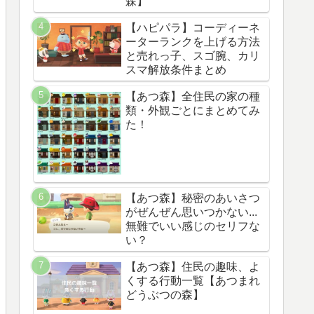
森】
【ハピパラ】コーディーネ
ーターランクを上げる方法
と売れっ子、スゴ腕、カリ
スマ解放条件まとめ
【あつ森】全住民の家の種
類・外観ごとにまとめてみ
た！
【あつ森】秘密のあいさつ
がぜんぜん思いつかない...
無難でいい感じのセリフな
い？
【あつ森】住民の趣味、よ
くする行動一覧【あつまれ
どうぶつの森】