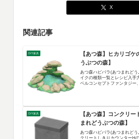
X
関連記事
【あつ森】ヒカリゴケ
DIY家具
うぶつの森】
あつ森ハピパラ(あつまれどう
イクの種類一覧とレシピ入手方
ベルコンセプトファンタジー、
【あつ森】コンクリー
DIY家具
まれどうぶつの森】
あつ森ハピパラ(あつまれどう
クリートしきりカウンターH