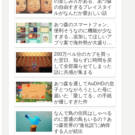
の楽しみ方がある、あつ森
の自由すぎるプレイスタイ
ルがなんだか愛おしい話
あつ森のスマートフォン、
便利そうなのに機能が少な
すぎる…追加してほしいア
プリ案で海外勢が大盛り上
がり
200万ベル分のカブを買っ
た翌日、知らずに時間を戻
して全部腐らせてしまった
話に共感が集まる
あつ森を通してAuDHDの息
子とつながろうとした母に
届いた「愛してる」の手紙
が優しすぎた件
なんで鳥の住民はしゃべる
のに普通の鳥もいるの？あ
つ森世界の“進化説”に納得
する人が続出