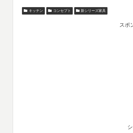
キッチン
コンセプト
新シリーズ家具
スポ
シ