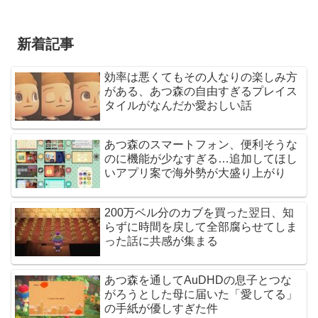
新着記事
効率は悪くてもその人なりの楽しみ方
がある、あつ森の自由すぎるプレイス
タイルがなんだか愛おしい話
あつ森のスマートフォン、便利そうな
のに機能が少なすぎる…追加してほし
いアプリ案で海外勢が大盛り上がり
200万ベル分のカブを買った翌日、知
らずに時間を戻して全部腐らせてしま
った話に共感が集まる
あつ森を通してAuDHDの息子とつな
がろうとした母に届いた「愛してる」
の手紙が優しすぎた件