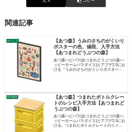
X
コピー
関連記事
【あつ森】うみのさちのがくいり
がっこう
ポスターの色、値段、入手方法
【あつまれどうぶつの森】
あつ森ハピパラ(あつまれどうぶつの森ハ
ッピーホームパラダイス)とアプデ2.0にお
ける『うみのさちのがくいりポスター』
の色(カラバリ)とリメイク、値段、種類一
覧と入手方法、別荘で持ってる住民一覧
です。入手方法、値段うみのさちのがく
いりポスター...
【あつ森】つまれたボトルクレー
DIY家具
トのレシピ入手方法【あつまれど
うぶつの森】
あつ森ハピパラ(あつまれどうぶつの森ハ
ッピーホームパラダイス)とアプデ2.0にお
ける、つまれたボトルクレートのリメイ
ク色の種類一覧とレシピ入手方法です。