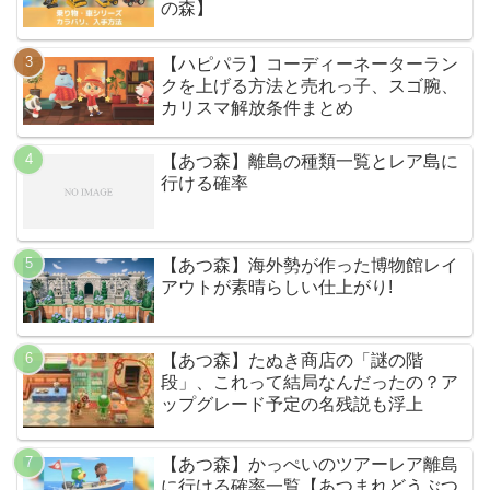
の森】
【ハピパラ】コーディーネーターラン
クを上げる方法と売れっ子、スゴ腕、
カリスマ解放条件まとめ
【あつ森】離島の種類一覧とレア島に
行ける確率
【あつ森】海外勢が作った博物館レイ
アウトが素晴らしい仕上がり!
【あつ森】たぬき商店の「謎の階
段」、これって結局なんだったの？ア
ップグレード予定の名残説も浮上
【あつ森】かっぺいのツアーレア離島
に行ける確率一覧【あつまれどうぶつ