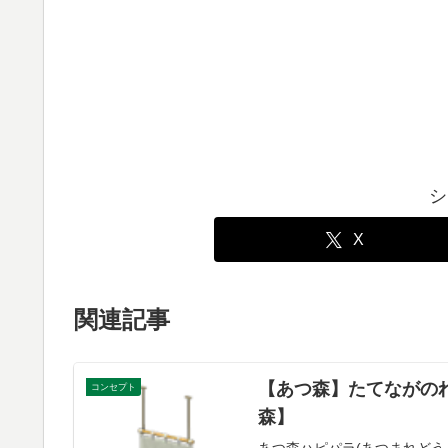
シ
X
関連記事
【あつ森】たてながの
コンセプト
森】
あつ森ハピパラ(あつまれどう