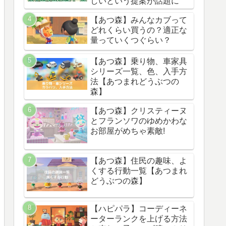
しいという提案が話題に
【あつ森】みんなカブって
どれくらい買うの？適正な
量っていくつぐらい？
【あつ森】乗り物、車家具
シリーズ一覧、色、入手方
法【あつまれどうぶつの
森】
【あつ森】クリスティーヌ
とフランソワのゆめかわな
お部屋がめちゃ素敵!
【あつ森】住民の趣味、よ
くする行動一覧【あつまれ
どうぶつの森】
【ハピパラ】コーディーネ
ーターランクを上げる方法