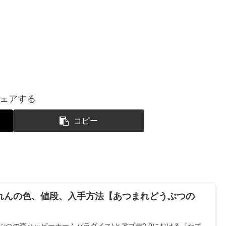
ェアする
コピー
れんの色、値段、入手方法【あつまれどうぶつの
ぶつの森ハッピーホームパラダイス)とアプデ2.0における『たて