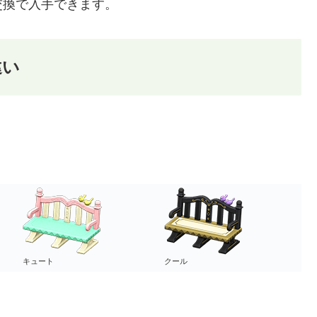
交換で入手できます。
違い
キュート
クール