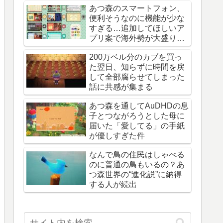
あつ森のスマートフォン、
便利そうなのに機能が少な
すぎる…追加してほしいア
プリ案で海外勢が大盛り上
がり
200万ベル分のカブを買っ
た翌日、知らずに時間を戻
して全部腐らせてしまった
話に共感が集まる
あつ森を通してAuDHDの息
子とつながろうとした母に
届いた「愛してる」の手紙
が優しすぎた件
なんで鳥の住民はしゃべる
のに普通の鳥もいるの？あ
つ森世界の“進化説”に納得
する人が続出