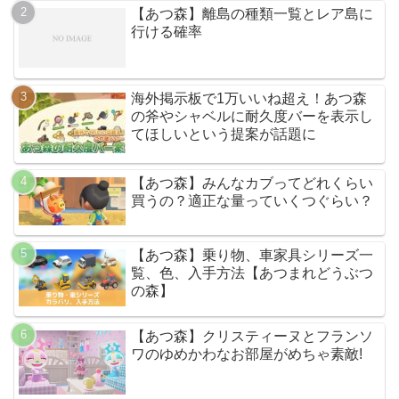
【あつ森】離島の種類一覧とレア島に
行ける確率
海外掲示板で1万いいね超え！あつ森
の斧やシャベルに耐久度バーを表示し
てほしいという提案が話題に
【あつ森】みんなカブってどれくらい
買うの？適正な量っていくつぐらい？
【あつ森】乗り物、車家具シリーズ一
覧、色、入手方法【あつまれどうぶつ
の森】
【あつ森】クリスティーヌとフランソ
ワのゆめかわなお部屋がめちゃ素敵!