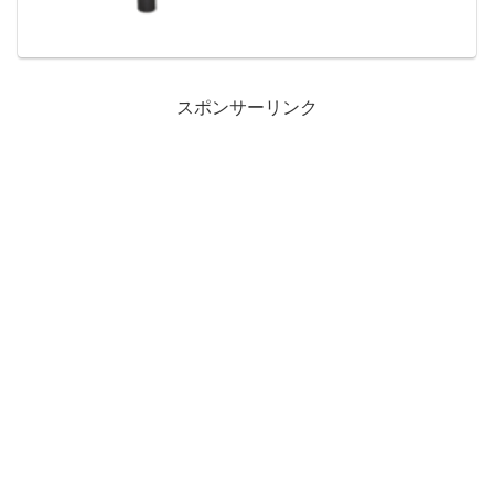
ンセプトとうようふう、みんげいリメイ
クキッ...
スポンサーリンク