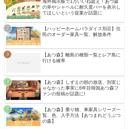
海外掲示板で1万いいね超え！あつ森
の斧やシャベルに耐久度バーを表示し
てほしいという提案が話題に
【ハッピーホームパラダイス別荘】住
民のオーダー家具一覧、解放条件
【あつ森】離島の種類一覧とレア島に
行ける確率
【あつ森】しずえの朝の放送、別室じ
ゃなかった事実に6年目韓国あつ森フ
ァンの投稿が話題に!
【あつ森】乗り物、車家具シリーズ一
覧、色、入手方法【あつまれどうぶつ
の森】