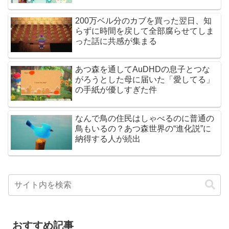
200万ベル分のカブを買った翌日、知
らずに時間を戻して全部腐らせてしま
った話に共感が集まる
あつ森を通してAuDHDの息子とつな
がろうとした母に届いた「愛してる」
の手紙が優しすぎた件
なんで鳥の住民はしゃべるのに普通の
鳥もいるの？あつ森世界の“進化説”に
納得する人が続出
おすすめ記事