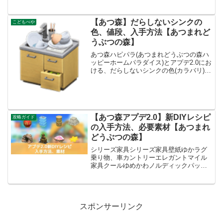
【あつ森】だらしないシンクの
こどもべや
色、値段、入手方法【あつまれど
うぶつの森】
あつ森ハピパラ(あつまれどうぶつの森ハ
ッピーホームパラダイス)とアプデ2.0にお
ける、だらしないシンクの色(カラバリ)と
リメイク、種類一覧と入手方法です。入
手方法、売値だらしないシンク値段、基
本情報値段1090ベルコンセプトこどもべ
や、ホラ...
【あつ森アプデ2.0】新DIYレシピ
攻略ガイド
の入手方法、必要素材【あつまれ
どうぶつの森】
シリーズ家具シリーズ家具壁紙ゆかラグ
乗り物、車カントリーエレガントマイル
家具クールゆめかわノルディックパッチ
ワークたぬきショッピングおうごんモロ
ッカン天井家具ヴィンテージ新和風ヒカ
リゴケツル植物シンプル今回は、あつ森
(あつまれどうぶつの森)...
スポンサーリンク