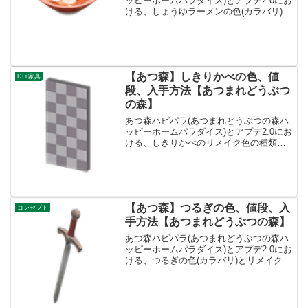
ッピーホームパラダイス)とアプデ2.0にお
ける、しょうゆラーメンの色(カラバリ)と
リメイク、種類一覧と入手方法です。入
手方法、売値しょうゆラーメン値段、基
本情報値段800ベルコンセプトとうようふ
う、レス...
【あつ森】しきりかべの色、値
DIY家具
段、入手方法【あつまれどうぶつ
の森】
あつ森ハピパラ(あつまれどうぶつの森ハ
ッピーホームパラダイス)とアプデ2.0にお
ける、しきりかべのリメイク色の種類一
覧とレシピ入手方法です。入手方法、売
値しきりかべ基本情報、売値売値960ベル
コンセプト-リメイクキット-必要素材・も
くざい×...
【あつ森】つるぎの色、値段、入
コンセプト
手方法【あつまれどうぶつの森】
あつ森ハピパラ(あつまれどうぶつの森ハ
ッピーホームパラダイス)とアプデ2.0にお
ける、つるぎの色(カラバリ)とリメイク、
種類一覧と入手方法です。入手方法、売
値つるぎ値段、基本情報値段130000ベル
コンセプトファンタジー、ヨーロッパリ
メイク...