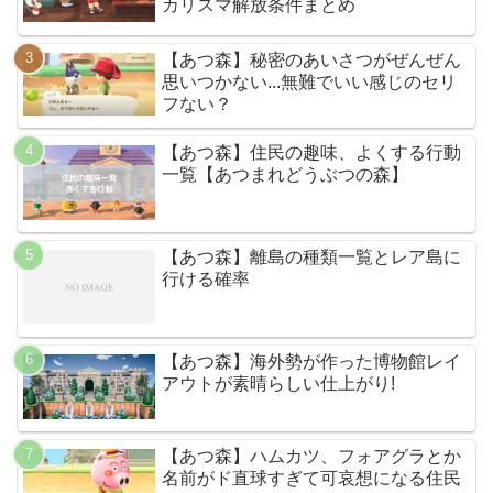
カリスマ解放条件まとめ
【あつ森】秘密のあいさつがぜんぜん
思いつかない...無難でいい感じのセリ
フない？
【あつ森】住民の趣味、よくする行動
一覧【あつまれどうぶつの森】
【あつ森】離島の種類一覧とレア島に
行ける確率
【あつ森】海外勢が作った博物館レイ
アウトが素晴らしい仕上がり!
【あつ森】ハムカツ、フォアグラとか
名前がド直球すぎて可哀想になる住民