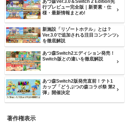
あつ森Ver.3.0＆Switch 2 Edition先
行プレビュー完全版｜新要素・仕
様・最新情報まとめ!
新施設「リゾートホテル」とは？
Ver.3.0で追加される注目コンテンツ
を徹底解説
あつ森Switch2エディション発売！
Switch版との違いを徹底解説
あつ森Switch2版発売直前！テト1
カップ「どうぶつの森コラボ祭 第2
弾」開催決定
著作権表示