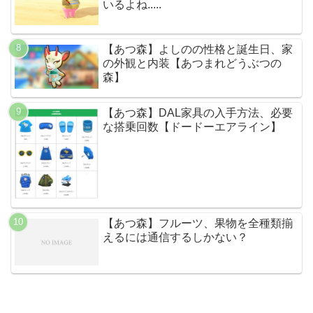
いるよね.....
【あつ森】よしのの性格と誕生日、家
の外観と内装【あつまれどうぶつの
森】
【あつ森】DAL家具の入手方法、必要
な搭乗回数【ドードーエアライン】
【あつ森】フルーツ、果物を全種類揃
えるには通信するしかない？