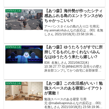
ID:dImXpeXf0 お部屋がピンクで統一され
ててめっちゃ綺麗！！002: 名無しさん ...
【あつ森】海外勢が作ったシティ
2ch/5chまとめ
感あふれる島のエントランスがめ
ちゃかっこいい!
アーバンスタイルの島の入り口 引用元:
my.animalcnhみんなの反応は....001: 名無
しさん 2021/10/18(月) 23:58:19.96
ID:dImXpeXf0 002: 名無しさん
ID:caZ2RUMYMこんな島...
【あつ森】ゆうたろうがすでに所
2ch/5chまとめ
持してるものしかくれない!みん
なはゆうたろう来たら嬉しい?
834: 名無しさん 2021/04/22(木)
10:38:27.77 ID:jMNh0JR70 店売りの壁と
床全部コンプしてかつ自宅に全部保管し
ているのに、ゆうたろうは既に持ってい
るのしかくれないわ 持ってないもの、を
選択しても100%...
【あつ森】この生活感がいい！勉
2ch/5chまとめ
強スペースのある寝室レイアウト
が素敵！
勉強スペースのある寝室 引用
元:@mabelsapronみんなの反応は....001:
名無しさん 2021/10/18(月) 23:58:19.96