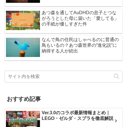
あつ森を通してAuDHDの息子とつな
がろうとした母に届いた「愛してる」
の手紙が優しすぎた件
なんで鳥の住民はしゃべるのに普通の
鳥もいるの？あつ森世界の“進化説”に
納得する人が続出
おすすめ記事
Ver.3.0のコラボ最新情報まとめ｜
LEGO・ゼルダ・スプラを徹底解説