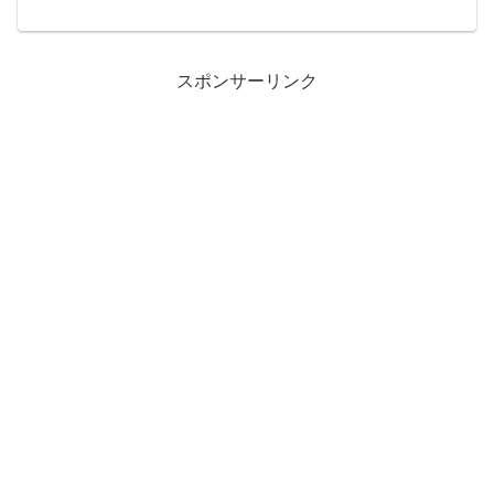
ID:dImXpeXf0この少し乱雑な感じが好き
♡ 002: 名無しさん ID:caZ2...
スポンサーリンク