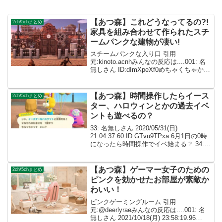
【あつ森】これどうなってるの?!
2ch/5chまとめ
家具を組み合わせて作られたスチ
ームパンクな建物が凄い!
スチームパンクな入り口 引用
元:kinoto.acnhみんなの反応は....001: 名
無しさん ID:dImXpeXf0めちゃくちゃかっ
こいい！！ 002: 名無しさん
ID:caZ2RUMYMよく見てもどうなってる
のか分からないｗ洋画に...
【あつ森】時間操作したらイース
2ch/5chまとめ
ター、ハロウィンとかの過去イベ
ントも遊べるの？
33: 名無しさん 2020/05/31(日)
21:04:37.60 ID:GTvu9TPxa 6月1日の0時
になったら時間操作でイベ始まる？ 34:
名無しさん 2020/05/31(日) 23:48:44.91
ID:nhi6zck4...
【あつ森】ゲーマー女子のための
2ch/5chまとめ
ピンクを効かせたお部屋が素敵か
わいい！
ピンクゲーミングルーム 引用
元:@deerlyraeみんなの反応は....001: 名
無しさん 2021/10/18(月) 23:58:19.96