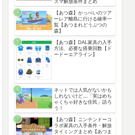
スマ解放条件まとめ
【あつ森】かっぺいのツア
ーレア離島に行ける確率一
覧【あつまれどうぶつの
森】
【あつ森】DAL家具の入手
方法、必要な搭乗回数【ド
ードーエアライン】
ネットでは人気がないかも
しれないけど....「実はめち
ゃくちゃ好きな住民」語ろ
う！
【あつ森】ニンテンドーコ
ラボ家具の入手条件・解放
タイミングまとめ【あつま