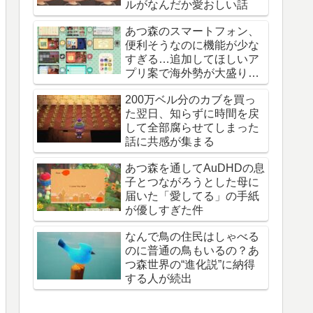
ルがなんだか愛おしい話
あつ森のスマートフォン、
便利そうなのに機能が少な
すぎる…追加してほしいア
プリ案で海外勢が大盛り上
がり
200万ベル分のカブを買っ
た翌日、知らずに時間を戻
して全部腐らせてしまった
話に共感が集まる
あつ森を通してAuDHDの息
子とつながろうとした母に
届いた「愛してる」の手紙
が優しすぎた件
なんで鳥の住民はしゃべる
のに普通の鳥もいるの？あ
つ森世界の“進化説”に納得
する人が続出