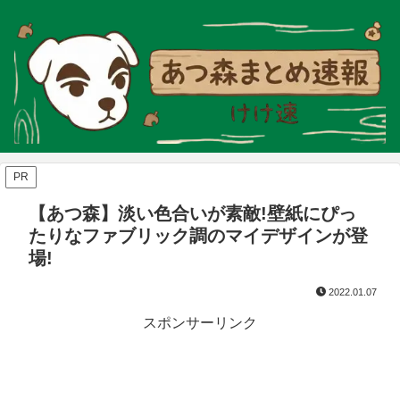
PR
【あつ森】淡い色合いが素敵!壁紙にぴっ
たりなファブリック調のマイデザインが登
場!
2022.01.07
スポンサーリンク