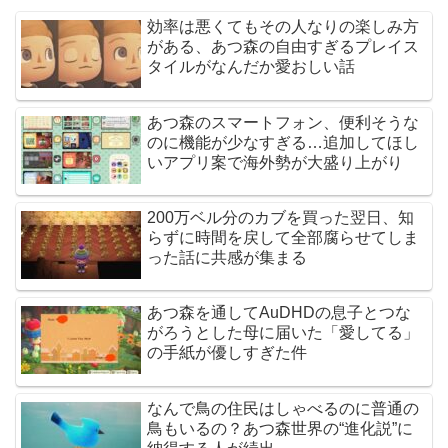
効率は悪くてもその人なりの楽しみ方
がある、あつ森の自由すぎるプレイス
タイルがなんだか愛おしい話
あつ森のスマートフォン、便利そうな
のに機能が少なすぎる…追加してほし
いアプリ案で海外勢が大盛り上がり
200万ベル分のカブを買った翌日、知
らずに時間を戻して全部腐らせてしま
った話に共感が集まる
あつ森を通してAuDHDの息子とつな
がろうとした母に届いた「愛してる」
の手紙が優しすぎた件
なんで鳥の住民はしゃべるのに普通の
鳥もいるの？あつ森世界の“進化説”に