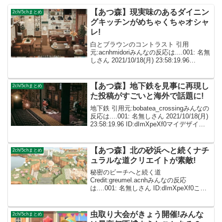
【あつ森】現実味のあるダイニン
2ch/5chまとめ
グキッチンがめちゃくちゃオシャ
レ!
白とブラウンのコントラスト 引用
元:acnhmidoriみんなの反応は....001: 名無
しさん 2021/10/18(月) 23:58:19.96
ID:dImXpeXf0 こんなに素敵なおうち作れ
るのすごい.....002: 名無しさ...
【あつ森】地下鉄を見事に再現し
2ch/5chまとめ
た投稿がすごいと海外で話題に!
地下鉄 引用元:bobatea_crossingみんなの
反応は....001: 名無しさん 2021/10/18(月)
23:58:19.96 ID:dImXpeXf0マイデザイン
も質感が最高にリアルで良い！ここまで
できるのすげぇや 002...
【あつ森】北の砂浜へと続くナチ
2ch/5chまとめ
ュラルな道クリエイトが素敵!
秘密のビーチへと続く道
Credit:greumel.acnhみんなの反応
は....001: 名無しさん ID:dImXpeXf0これ
参考にしたいんだけど、上手すぎて参考
に出来ない‪w 002: 名無しさん
ID:caZ2RUMYM お花と...
虫取り大会がきょう開催!みんな
2ch/5chまとめ