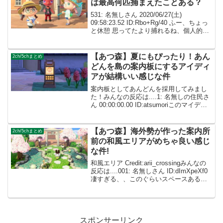
は最高何匹捕まえたことある？
531: 名無しさん 2020/06/27(土)
09:58:23.52 ID:Rbo+Rg/40 ふー、ちょっ
と休憩 思ってたより捕れるね、個人的に
はエサ撒いて食いつきで焦れるサカナよ
り元気に走り回って探すムシの方が好み
だな 532: 名...
【あつ森】夏にもぴったり！あん
2ch/5chまとめ
どんを島の案内板にするアイディ
アが結構いい感じな件
案内板としてあんどんを採用してみまし
た！みんなの反応は....1: 名無しの住民さ
ん 00:00:00.00 ID:atsumoriこのマイデザ
インコード知りたい! 1: 名無しの住民さ
ん 00:00:00.00 ID:atsumori↑ど...
【あつ森】海外勢が作った案内所
2ch/5chまとめ
前の和風エリアがめちゃ良い感じ
な件!
和風エリア Credit:arii_crossingみんなの
反応は....001: 名無しさん ID:dImXpeXf0
凄すぎる、、このぐらいスペースあるか
ら参考にして作ってみようかな... 002: 名
無しさん ID:caZ2RUMYM ...
スポンサーリンク