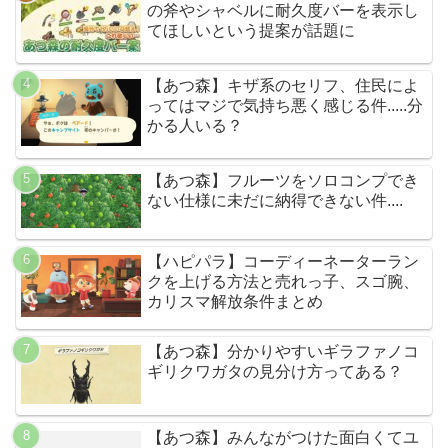
の斧やシャベルに耐久度バーを表示し
てほしいという提案が話題に
【あつ森】キザ系のセリフ、住民によ
ってはマジで気持ち悪く感じる件.....分
かる人いる？
【あつ森】フルーツをソロコンプでき
ない仕様に未だに納得できない件....
【ハピパラ】コーディーネーターラン
クを上げる方法と売れっ子、スゴ腕、
カリスマ解放条件まとめ
【あつ森】分かりやすいギラファノコ
ギリクワガタの見分け方ってある？
【あつ森】みんながつけた面白くてユ