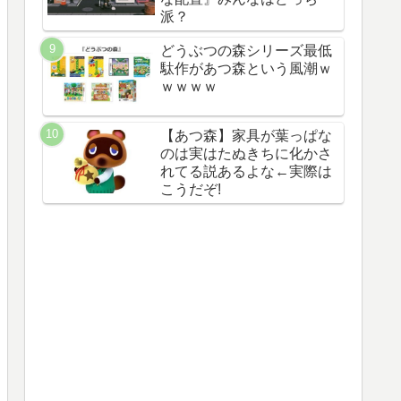
派？
どうぶつの森シリーズ最低
駄作があつ森という風潮ｗ
ｗｗｗｗ
【あつ森】家具が葉っぱな
のは実はたぬきちに化かさ
れてる説あるよな←実際は
こうだぞ!