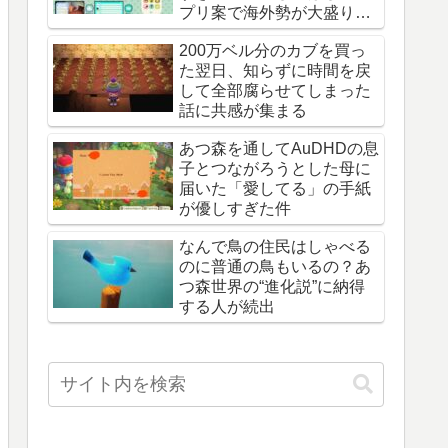
プリ案で海外勢が大盛り上
がり
200万ベル分のカブを買っ
た翌日、知らずに時間を戻
して全部腐らせてしまった
話に共感が集まる
あつ森を通してAuDHDの息
子とつながろうとした母に
届いた「愛してる」の手紙
が優しすぎた件
なんで鳥の住民はしゃべる
のに普通の鳥もいるの？あ
つ森世界の“進化説”に納得
する人が続出