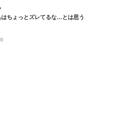
る
具はちょっとズレてるな…とは思う
t0