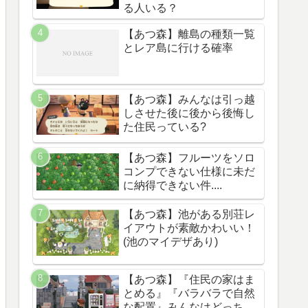
る人いる？
【あつ森】離島の種類一覧
とレア島に行ける確率
【あつ森】みんなは引っ越
しさせた後に後から後悔し
た住民っている?
【あつ森】フルーツをソロ
コンプできない仕様に未だ
に納得できない件....
【あつ森】池がある別荘レ
イアウトが素敵かわいい！
(池のマイデザあり)
【あつ森】『住民の家はま
とめる』『バラバラで自然
な配置』みんなはどっち