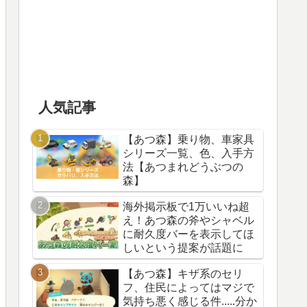
人気記事
【あつ森】乗り物、車家具
シリーズ一覧、色、入手方
法【あつまれどうぶつの
森】
海外掲示板で1万いいね超
え！あつ森の斧やシャベル
に耐久度バーを表示してほ
しいという提案が話題に
【あつ森】キザ系のセリ
フ、住民によってはマジで
気持ち悪く感じる件.....分か