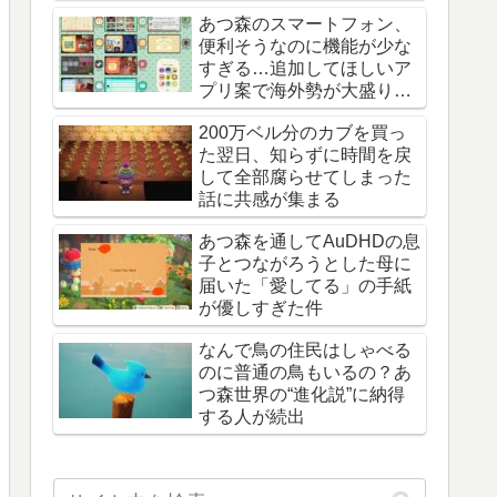
あつ森のスマートフォン、
便利そうなのに機能が少な
すぎる…追加してほしいア
プリ案で海外勢が大盛り上
がり
200万ベル分のカブを買っ
た翌日、知らずに時間を戻
して全部腐らせてしまった
話に共感が集まる
あつ森を通してAuDHDの息
子とつながろうとした母に
届いた「愛してる」の手紙
が優しすぎた件
なんで鳥の住民はしゃべる
のに普通の鳥もいるの？あ
つ森世界の“進化説”に納得
する人が続出