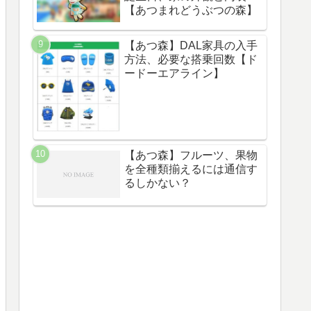
【あつまれどうぶつの森】
【あつ森】DAL家具の入手
方法、必要な搭乗回数【ド
ードーエアライン】
【あつ森】フルーツ、果物
を全種類揃えるには通信す
るしかない？