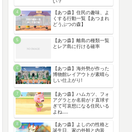
い？
【あつ森】住民の趣味、よ
くする行動一覧【あつまれ
どうぶつの森】
【あつ森】離島の種類一覧
とレア島に行ける確率
【あつ森】海外勢が作った
博物館レイアウトが素晴ら
しい仕上がり!
【あつ森】ハムカツ、フォ
アグラとか名前がド直球す
ぎて可哀想になる住民いる
よね.....
【あつ森】よしのの性格と
誕生日、家の外観と内装